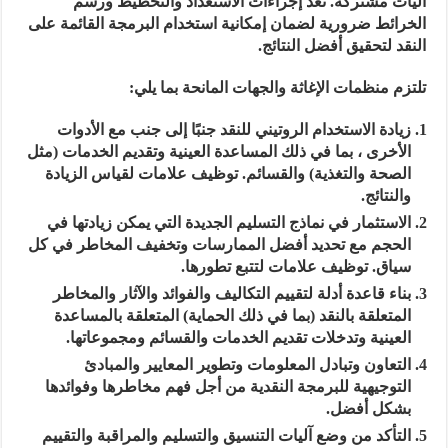
آليات مشتركة. تعد إجراءات الاستعداد والتخطيط ورسم
الخرائط ضرورية لضمان إمكانية استخدام البرمجة القائمة على
النقد لتحقيق أفضل النتائج.
تلتزم منظمات الإغاثة والجهات المانحة بما يلي:
زيادة الاستخدام الروتيني للنقد جنبًا إلى جنب مع الأدوات
الأخرى ، بما في ذلك المساعدة العينية وتقديم الخدمات (مثل
الصحة والتغذية) والقسائم. توظيف علامات لقياس الزيادة
والنتائج.
الاستثمار في نماذج التسليم الجديدة التي يمكن زيادتها في
الحجم مع تحديد أفضل الممارسات وتخفيف المخاطر في كل
سياق. توظيف علامات لتتبع تطورها.
بناء قاعدة أدلة لتقييم التكاليف والفوائد والآثار والمخاطر
المتعلقة بالنقد (بما في ذلك الحماية) المتعلقة بالمساعدة
العينية وتدخلات تقديم الخدمات والقسائم ومجموعاتها.
التعاون وتبادل المعلومات وتطوير المعايير والمبادئ
التوجيهية للبرمجة النقدية من أجل فهم مخاطرها وفوائدها
بشكل أفضل.
التأكد من وضع آليات التنسيق والتسليم والمراقبة والتقييم