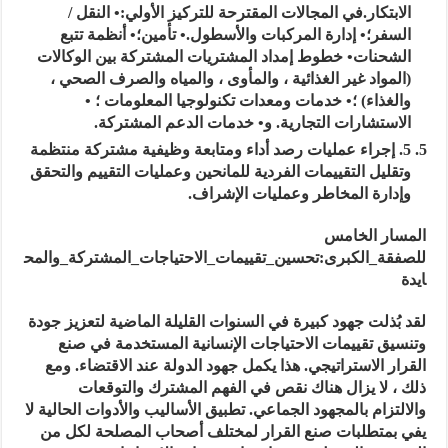
الابتكار.في المجالات المقترحة للتركيز الأولي:• النقل /
السفر؛• إدارة المركبات والأسطول.• تأمين؛• أنظمة تتبع
الشحنات• خطوط إمداد المشتريات المشتركة بين الوكالات
(المواد غير الغذائية ، والمأوى ، والمياه والصرف الصحي ،
والغذاء) ؛• خدمات ومعدات تكنولوجيا المعلومات ؛ •
الاستشارات التجارية. و• خدمات الدعم المشتركة.
5. إجراء عمليات رصد أداء ومتابعة وظيفية مشتركة منتظمة
وتقليل التقييمات الفردية للمانحين وعمليات التقييم والتحقق
وإدارة المخاطر وعمليات الإشراف.
المسار الخامس
للصفقة_الكبرى
:
تحسين_تقييمات_الاحتياجات_المشتركة_والمح
ايدة
لقد بُذلت جهود كبيرة في السنوات القليلة الماضية لتعزيز جودة
وتنسيق تقييمات الاحتياجات الإنسانية المستخدمة في صنع
القرار الاستراتيجي. هذا يكمل جهود الدولة عند الاقتضاء. ومع
ذلك ، لا يزال هناك نقص في الفهم المشترك والتوقعات
والالتزام بالمجهود الجماعي. تطبيق الأساليب والأدوات الحالية لا
يفي بمتطلبات صنع القرار لمختلف أصحاب المصلحة لكل من