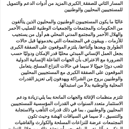
المسار الثاني للصفقة_الكبرى
:
المزيد من أدوات الدعم والتمويل
للمستجيبين المحليين والوطنيين
غالبًا ما يكون المستجيبون الوطنيون والمحليون الذين يتألفون
من الحكومات والمجتمعات والجمعيات الوطنية للصليب الأحمر
والهلال الأحمر والمجتمع المدني المحلي هم أول من يستجيب
للأزمات ، ويبقون في المجتمعات التي يخدمونها قبل حالات
الطوارئ وبعدها وأثناءها. يلتزم الموقعون على الصفقة الكبرى
بجعل العمل الإنساني المبدئي محليًا قدر الإمكان ودوليًا حسب
الضرورة مع الاعتراف بأن الجهات الفاعلة الإنسانية الدولية
تلعب دورًا حيويًا لا سيما في حالات النزاع المسلح. يتعامل
الموقعون على الصفقة الكبرى مع المستجيبين المحليين
والوطنيين بروح من الشراكة ويهدفون إلى تعزيز القدرات
المحلية والوطنية بدلاً من استبدالها.
تلتزم منظمات الإغاثة والجهات المانحة بما يلي:زيادة ودعم
الاستثمار متعدد السنوات في القدرات المؤسسية للمستجيبين
المحليين والوطنيين ، بما في ذلك قدرات التأهب والاستجابة
والتنسيق ، لا سيما في السياقات الهشة وحيث تكون
المجتمعات عرضة للنزاعات المسلحة والكوارث والفاشيات
المتكررة وآثار تغير المناخ. يجب أن نحقق ذلك من خلال التعاون