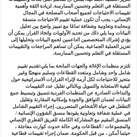
المستقلة في التعلم وتحسين الممارسة. لزيادة الثقة وأهمية
تقييمات الاحتياجات لجميع أصحاب المصلحة في المجال
الإنساني ، يجب أن تكون عملية تقييم الاحتياجات منسقة
ومحايدة وتعاونية وشفافة تمامًا مع تمييز واضح بين تحليل
البيانات وما يلي ذلك من تحديد الأولويات واتخاذ القرار. يمكن أن
يؤدي إشراك المتخصصين الداعمين لجمع البيانات وتحليلها إلى
تعزيز العملية الجماعية. يمكن أن تساهم المراجعات والتقييمات
المستقلة في التعلم وتحسين الممارسة.
تلتزم منظمات الإغاثة والجهات المانحة بما يلي:تقديم تقييم
شامل واحد وشامل ومتعدد القطاعات وسليم منهجيًا وغير
متحيز للاحتياجات لكل أزمة لإثراء القرارات الاستراتيجية حول
كيفية الاستجابة والتمويل وبالتالي تقليل عدد التقييمات
والنداءات الصادرة عن المنظمات الفردية.تنسيق وتبسيط جمع
البيانات لضمان التوافق والجودة وإمكانية المقارنة وتقليل
التطفل في حياة الأشخاص المتضررين. إجراء التقييم الشامل
في عملية شفافة وتعاونية يقودها منسق الشؤون الإنسانية /
المنسق المقيم مع المشاركة الكاملة للفريق القطري الإنساني
والمجموعات / القطاعات وفي حالة حدوث كوارث مفاجئة ،
حيثما أمكن ، من قبل الحكومة. ضمان إجراء تقييمات قطاعية