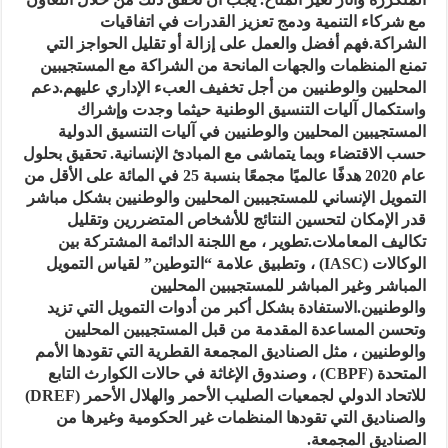
مع شركاء التنمية ودمج تعزيز القدرات في اتفاقيات
الشراكة.فهم أفضل والعمل على إزالة أو تقليل الحواجز التي
تمنع المنظمات والجهات المانحة من الشراكة مع المستجيبين
المحليين والوطنيين من أجل تخفيف العبء الإداري عليهم.دعم
واستكمال آليات التنسيق الوطنية حيثما وجدت وإشراك
المستجيبين المحليين والوطنيين في آليات التنسيق الدولية
حسب الاقتضاء وبما يتماشى مع المبادئ الإنسانية. تحقيق بحلول
عام 2020 هدفًا عالميًا مجمعًا بنسبة 25 في المائة على الأقل من
التمويل الإنساني للمستجيبين المحليين والوطنيين بشكل مباشر
قدر الإمكان لتحسين النتائج للأشخاص المتضررين وتقليل
تكاليف المعاملات.تطوير ، مع اللجنة الدائمة المشتركة بين
الوكالات (IASC) ، وتطبيق علامة “التوطين” لقياس التمويل
المباشر وغير المباشر للمستجيبين المحليين
والوطنيين.الاستفادة بشكل أكبر من أدوات التمويل التي تزيد
وتحسن المساعدة المقدمة من قبل المستجيبين المحليين
والوطنيين ، مثل الصناديق المجمعة القطرية التي تقودها الأمم
المتحدة (CBPF) ، وصندوق الإغاثة في حالات الكوارث التابع
للاتحاد الدولي لجمعيات الصليب الأحمر والهلال الأحمر (DREF)
والصناديق التي تقودها المنظمات غير الحكومية وغيرها من
الصناديق المجمعة.