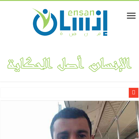
لينا المفلحي.. قصة نجاح مشروع “فكتوريا بوتيك” لتصميم وهندسة الأ