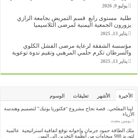
m
e
n
p
k
يوليو 9, 2026
e
r
طلبة مستوى رابع قسم التمريض بجامعة الرازي
s
يزورون الجمعية اليمنية لمرضى الثلاسيميا
t
يناير 13, 2025
مؤسسة الشفقة لرعاية مرضى الفشل الكلوي
والسرطان تكرم حلمي المرهبي وتقيم ندوة توعوية
يناير 13, 2025
الأخيرة
الأشهر
تعليقات
الوسوم
لينا المفلحي.. قصة نجاح مشروع “فكتوريا بوتيك” لتصميم وهندسة
الأزياء
‏يومين مضت
ملك الطاقة حمود جرمان وإخوانه توقع اتفاقية استراتيجية عالمية
لتوريد 988 ميجاوات من أنظمة التخزين إلى اليمن