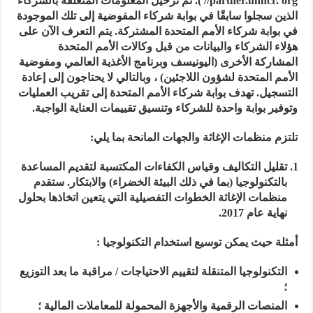
//partner.unhcr. org ). تم ترحيل المعلومات المتعلقة بالشركاء
الذين سجلوا سابقًا في بوابة شركاء المفوضية إلى تلك الموجودة
في بوابة شركاء الأمم المتحدة المشتركة. يتم التعرف الآن على
هؤلاء الشركاء والبيانات من قبل وكالات الأمم المتحدة
المشاركة الأخرى (اليونيسف وبرنامج الأغذية العالمي ومفوضية
الأمم المتحدة لشؤون اللاجئين) ، وبالتالي لا يحتاجون إلى إعادة
التسجيل. تهدف بوابة شركاء الأمم المتحدة إلى تقريب العمليات
وتوفير بوابة واحدة للشركاء وتنسيق تقييمات العناية الواجبة.
تلتزم منظمات الإغاثة والجهات المانحة بما يلي:
تقليل التكاليف وقياس الكفاءات المكتسبة لتقديم المساعدة
بالتكنولوجيا (بما في ذلك البيئة الخضراء) والابتكار. ستقدم
منظمات الإغاثة الخطوات التفصيلية التي يتعين اتخاذها بحلول
نهاية عام 2017.
أمثلة حيث يمكن توسيع استخدام التكنولوجيا :
التكنولوجيا المتنقلة لتقييم الاحتياجات / مراقبة ما بعد التوزيع
؛
المنصات الرقمية والأجهزة المحمولة للمعاملات المالية ؛