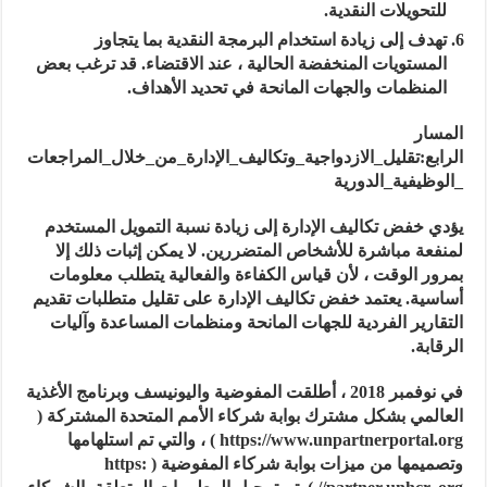
للتحويلات النقدية.
تهدف إلى زيادة استخدام البرمجة النقدية بما يتجاوز
المستويات المنخفضة الحالية ، عند الاقتضاء. قد ترغب بعض
المنظمات والجهات المانحة في تحديد الأهداف.
المسار
الرابع:تقليل_الازدواجية_وتكاليف_الإدارة_من_خلال_المراجعات
_الوظيفية_الدورية
يؤدي خفض تكاليف الإدارة إلى زيادة نسبة التمويل المستخدم
لمنفعة مباشرة للأشخاص المتضررين. لا يمكن إثبات ذلك إلا
بمرور الوقت ، لأن قياس الكفاءة والفعالية يتطلب معلومات
أساسية. يعتمد خفض تكاليف الإدارة على تقليل متطلبات تقديم
التقارير الفردية للجهات المانحة ومنظمات المساعدة وآليات
الرقابة.
في نوفمبر 2018 ، أطلقت المفوضية واليونيسف وبرنامج الأغذية
العالمي بشكل مشترك بوابة شركاء الأمم المتحدة المشتركة (
https://www.unpartnerportal.org ) ، والتي تم استلهامها
وتصميمها من ميزات بوابة شركاء المفوضية ( https: