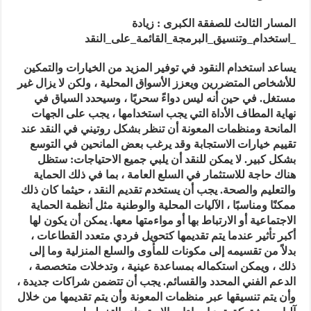
المسار الثالث للصفقة الكبرى : زيادة
_استخدام_وتنسيق_البرمجة_القائمة_على_النقد
يساعد استخدام النقود في توفير المزيد من الخيارات والتمكين
للأشخاص المتضررين ويعزز الأسواق المحلية ، ولكن لا يزال غير
مستغل. في حين أنه ليس دواءً سحريًا ، وسيحدد السياق في
نهاية المطاف الأداة التي يجب استخدامها ، يجب على الجهات
المانحة ومنظمات المعونة أن تنظر بشكل روتيني في النقد عند
تقييم خيارات الاستجابة وقد يرغب بعض المانحين في التوسع
بشكل كبير. لا يمكن للنقد أن يلبي جميع الاحتياجات: ستظل
هناك حاجة للاستثمار في السلع العامة ، بما في ذلك الحماية
والتعليم والصحة. يجب أن يستخدم تقديم النقد ، حيثما كان ذلك
ممكنًا ومناسبًا ، الآليات المحلية والوطنية مثل أنظمة الحماية
الاجتماعية أو الارتباط بها أو مواءمتها معها. يمكن أن يكون لها
أكبر تأثير عندما يتم تقديمها كتحويل فردي متعدد القطاعات ،
بدلاً من تقسيمه إلى مكونات للمأوى والسلع المنزلية وما إلى
ذلك ، ويمكن استكماله بمساعدة عينية ، وتدخلات متخصصة ،
الدعم الفني المحدد والقسائم. يجب أن تتضمن شراكات جديدة ،
وأن يتم تنسيقها عبر منظمات المعونة وأن يتم تقديمها من خلال