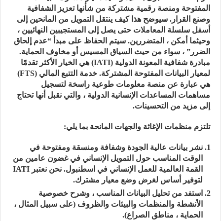
المفتوحة ومنصة رقمية مشتركة من شأنها تعزيز الشفافية
وصنع القرار. سيوضح هذا كيف ينتقل التمويل من المانحين إلى
أسفل سلسلة المعاملات حتى يصل إلى المستجيبين النهائيين ،
وحيثما أمكن ، المتضررين. سيتم الحفاظ على مبدأ “عدم إلحاق
الضرر” ، سواء من حيث السياق المسيس أو مخاوف الحماية.
مبادرة شفافية المعونة الدولية (IATI) هي الخيار الأكثر تقدمًا
لمعيار البيانات المفتوحة المشتركة. خدمة التتبع المالي (FTS)
هي عبارة عن منصة معلومات طوعية راسخة لتسجيل
مساهمات المساعدات الإنسانية الدولية ، والتي نقبل أنها تحتاج
إلى مزيد من التحسينات.
تلتزم منظمات الإغاثة والجهات المانحة بما يلي:
نشر بيانات عالية الجودة وشفافة ومنسقة ومفتوحة في
الوقت المناسب حول التمويل الإنساني في غضون عامين من
القمة العالمية للعمل الإنساني في اسطنبول. نحن نعتبر IATI
لتوفير أساس لغرض وضع معيار مشترك.
استفد من تحليل البيانات المناسب ، وشرح خصوصية
الأنشطة والمنظمات والبيئات والظروف (على سبيل المثال ،
الحماية ، مناطق الصراع).