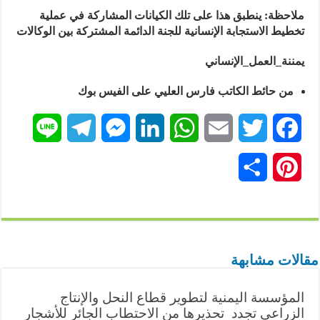
ملاحظة: ينطبق هذا على تلك الكيانات المشاركة في عملية
تخطيط الاستجابة الإنسانية للجنة الدائمة المشتركة بين الوكالات
يمننة_العمل_الإنساني
من حائط الكاتب فارس العليي على الفيس بوك
L
T
M
L
W
E
T
F
i
e
e
i
h
m
w
a
P
ن
n
l
s
n
a
a
i
c
i
ش
e
e
s
k
t
i
t
e
n
ر
g
e
e
s
l
t
b
t
مقالات مشابهة
r
n
d
A
e
o
e
المؤسسة اليمنية لتطوير قطاع النحل والإنتاج
a
g
I
p
r
o
r
الزراعي تجدد تحذيرها من الاحتطاب الجائر للأشجار