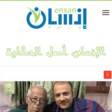
لينا المفلحي.. قصة نجاح مشروع “فكتوريا بوتيك” لتصميم وهندسة الأ