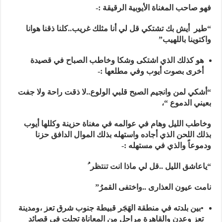
فهو صاحب المغناة الأيوبية الرقيقة :-
“طير أيش بك تشتكي قل لي أنا مثلك غريب..كلنا ذقنا هوانا
واكتوينا باللهيب”
هو كذلك الذي اشتكى وشكا وخاطب الصباح في قصيدة
أخرى بصوت أيوب وفي مطلعها :-
“أشكي لمن وانجيم الصبح قلبي الولوع..لا ذقت راحة ولا جفت
بعيني الدموع “،
وخاطب الليل وهام في عوالمه في مغناة حزينة وكللها أيوب
بذلك اللحن الذي أجاده واستهله بذلك الموال الدافق حزنا
ودموعاً والذي في مستهله :-
“ياعاشق الليل ..قل لي ماذا انت تنتظر ُ
نامت عيون العذارى ..واختفى القمرُ”
•بين بلدته في منطقة الهَجَر قبيطة جنوب شرق تعز ،ومدينة
تعز وعدن والقاهرة مراحل من المعاناة تجلت في قصائد