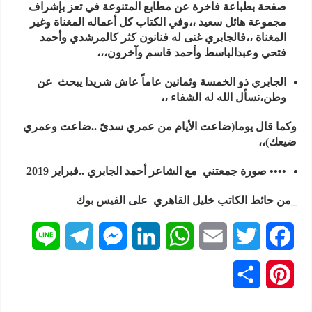
صفحة بطباعة فاخرة عن مطابع المتنوعة في تعز بإشراف
مجموعة هائل سعيد ،،وفي الكتاب كل أعماله المغناة وغير
المغناة ،،فالجابري غنى له فنانون كثر كالمرشدي وأحمد
فتحي وعبدالباسط وأحمد قاسم وآخرون،،،
الجابري ذو الخمسة وثمانين عاماً عاش شريدا يبحث عن
وطن،نسأل الله له الشفاء ،،
وكما قال يوما(ضاعت الأيام من عمري سدىً ..ضاعت وعمري
ضيعك)،،
•••• صورة جمعتني مع الشاعر أحمد الجابري ..فبراير 2019
_من حائط الكاتب خليل القاهري على الفيس بوك
L
T
M
L
W
E
T
F
i
e
e
i
h
m
w
a
P
ن
n
l
s
n
a
a
i
c
i
ش