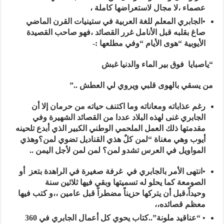
عصماء ،لا مجال لاستعراضها كاملة ،
•الجابري المعلم للغة العربية في ستينيات القرن الماضي
صاغ بقلبه قبل الأنامل غرر القصائد ،فهو صاحب القصيدة
الأيوبية “هوى الأيام “وفي مطلعها :-
“ياصبايا فوق بير الماء والدنيا غبش
من يسقي بالهوى قلبي ويروي لي العطش ..”
رغم عذاباته ومعاناته وما اكتنف حياته من حرمان إلا أن
الجابري غنى لهذه البلاد عددا من القصائد الشهيرة وفي
مقدمتها ذلك العمل الملحمي الوطني الكبير الذي أبدع تلحينه
أيوب وهي مغناة “لمن كلٌ هذي القناديل تضوي لمن؟وهذي
المواويل في العرس تشدو لمن؟ لمن لمن لأجل اليمن ..
•انتهى الأمر بالجابري في غرفة صغيرة في الراهدة بتعز أو
الصومعة كما يحلو له تسميتها وبقي فيها ثلاثين سنة
وحيداً،قبل أن يتركها حزيناً مضطراً قبل عامين ،،و كتب فيها
معظم قصائده،،
• “عناقيد ملونة”..كتاب يحوي كل أعمال الجابري في 360