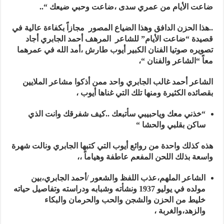
ضاعت الأيام من عمري سدى ،ضاعت وحبي ضيعك “..
..هذا الحزن الدافق وهذا الضياع المصور مجازاً بكفاءة عالية في
قصيدة “ضاعت الأيام” للشاعر المرهف أحمد الجابري أجاد
تصويره صوتيا الفنان الكبير أيوب طارش ،أمد الله في عمرهما
معاً “الشاعر والفنان “،
الشاعر أحمد غالب الجابري واحد ممن أذكوا مشاعر الملايين
بقصائده الكثيرة ومنها تلك التي غناها أيوب ،
“خذني معك وياحبيبي سأتبعك ..كيف شفرقك وانت الذي
ساكن بقلبي والحشا “
هذه كذلك واحدة من روائع أيوب التي كتبها الجابري ونالت شهرة
واسعة بذلك اللحن المفعم عاطفة وهياماً ،،
الشاعر الملهم،عذب اللفظ والشعور /أحمد الجابري،بين
مولده في يوليو 1937 ونشأته وشبابه ودراسته وتفاصيل حياته
خليط من الحزن والشجن والحب والحرمان والبكاء
والزهد،والغربة ،