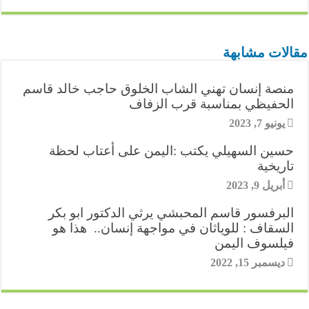
e
e
s
k
t
i
t
e
n
ر
g
e
e
s
l
t
b
t
مقالات مشابهة
r
n
d
A
e
o
e
منصة إنسان تهني الشاب الخلوق حاجب خالد قاسم
a
g
I
p
r
o
r
الحفيظي بمناسبة قرب الزفاف
m
e
n
p
k
يونيو 7, 2023
e
r
حسين السهيلي يكتب :اليمن على أعتاب لحظة
s
تاريخية
t
أبريل 9, 2023
البرفسور قاسم المحبشي يرثي الدكتور ابو بكر
السقاف : للوياثان في مواجهة إنسان.. هذا هو
فيلسوف اليمن
ديسمبر 15, 2022