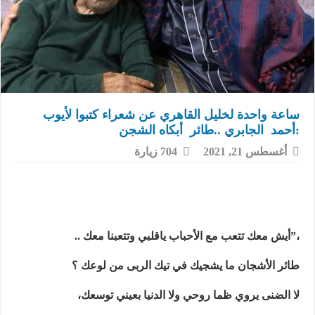
ساعة واحدة لخليل القاهري عن شعراء كتبوا لأيوب
:أحمد الجابري ..طائر أبكاه الشجن
أغسطس 21, 2021
704 زيارة
،”أيش معك تتعب مع الأحباب ياقلبي وتتعبنا معك ..
طائر الأشجان ما يشجيك في تيك الربى من لوعك ؟
لا الضنى يروي ظما روحي ولا الدنيا بعيني توسعك،