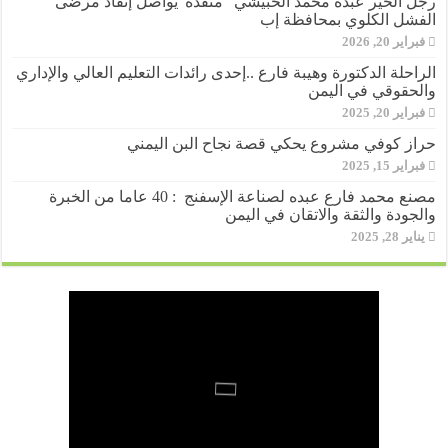
رجل الخير عبده محمد الحبيشي “منقذه”يواصل إنقاذ مرضى
الفشل الكلوي بمحافظة إب
فبراير 20, 2026
الراحلة الدكتورة وهيبة فارع ..إحدى رائدات التعليم العالي والإداري
والحقوقي في اليمن
فبراير 20, 2025
حراز كوفي مشروع يحكي قصة نجاح البن اليمني
فبراير 15, 2025
مصنع محمد فارع عبده لصناعة الإسفنج : 40 عاما من الخبرة
والجودة والثقة والاتقان في اليمن
يناير 28, 2025
المؤسسة اليمنية لتطوير قطاع النحل
لبيب العريقي..شاب يمني يروي قصة
ملك الطاقة حمود جرمان وإخوانه توقع
مجموعة “عبد الله عتبية “رويان” تدشن