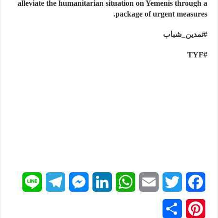
alleviate the humanitarian situation on Yemenis through a
package of urgent measures.
#تمدين_شباب
#TYF
L
T
M
L
W
E
T
F
i
e
e
i
h
m
w
a
P
ن