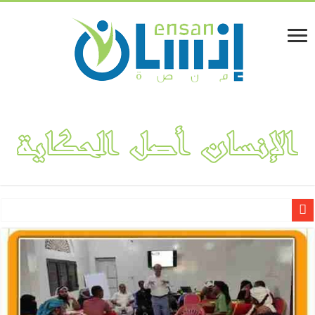
لينا المفلحي.. قصة نجاح مشروع “فكتوريا بوتيك” لتصميم وهندسة الأ