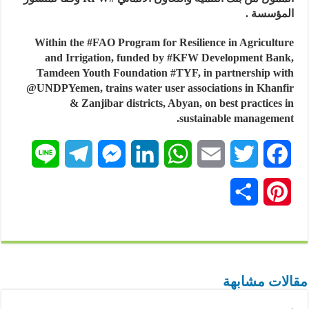
المؤسسة .
Within the #FAO Program for Resilience in Agriculture
and Irrigation, funded by #KFW Development Bank,
Tamdeen Youth Foundation #TYF, in partnership with
@UNDPYemen, trains water user associations in Khanfir
& Zanjibar districts, Abyan, on best practices in
sustainable management.
L
T
M
L
W
E
T
F
i
e
e
i
h
m
w
a
P
ن
n
l
s
n
a
a
i
c
i
ش
e
e
s
k
t
i
t
e
n
ر
g
e
e
s
l
t
b
t
مقالات مشابهة
r
n
d
A
e
o
e