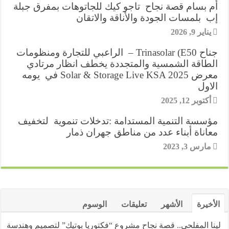
أم بسام قصة نجاح تاجو كيك للجاتوهات بمفرق جبلة
a
g
I
p
r
o
r
إب بلمسات الجودة والأناقة والاتقان
m
e
n
p
k
يناير 9, 2026
e
r
جناح Trinasolar (E50 – الراعبي للتجارة ومنظومات
s
الطاقة الشمسية والمتجددة يخطف انظار مرتادي
معرض Solar & Storage Live KSA 2025 في يومه
t
الاول
أكتوبر 12, 2025
مؤسسة التنمية المستدامة :تدخلات تنموية لتخفيف
معاناة أبناء عدد من مناطق جهران ذمار
مارس 3, 2023
الأخيرة
الأشهر
تعليقات
الوسوم
لينا المفلحي.. قصة نجاح مشروع “فكتوريا بوتيك” لتصميم وهندسة