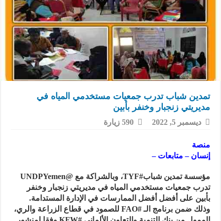
تمدين شباب تدرب جمعيات مستخدمي المياه في
مديريتي زنجبار وخنفر بأبين
ديسمبر 5, 2022
590 زيارة
منصة
إنسان – متابعات –
مؤسسة تمدين شباب#TYF، وبالشراكة مع @UNDPYemen
تدرب جمعيات مستخدمي المياه في مديريتي زنجبار وخنفر
بأبين على أفضل أفضل الممارسات في الإدارة المستدامة.
وذلك ضمن برنامج الـ #FAO للصمود في قطاع الزراعة والري،
الممول من بنك التنمية والتعاون الألماني #KFW وفقا لمنشور