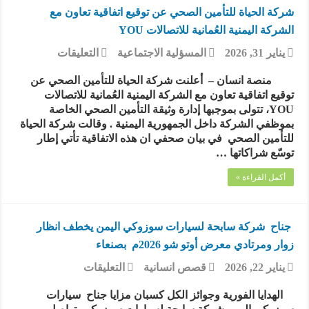
شركة الحياة للتأمين الصحي عن توقيع اتفاقية تعاون مع
الشركة اليمنية العُمانية للاتصالات YOU
على
يناير 31, 2026
المسؤلية الاجتماعية
التعليقات
شركة
الحياة
منصة انسان – أعلنت شركة الحياة للتأمين الصحي عن
للتأمين
توقيع اتفاقية تعاون مع الشركة اليمنية العُمانية للاتصالات
الصحي
YOU، تتولى بموجبها إدارة وثيقة التأمين الصحي الخاصة
عن
بموظفي الشركة داخل الجمهورية اليمنية . وقالت شركة الحياة
توقيع
للتأمين الصحي في بيان صحفي ان هذه الاتفاقية تأتي إطار
اتفاقية
توسّع شراكاتها …
تعاون
مع
أكمل القراءة »
الشركة
اليمنية
العُمانية
للاتصالات
جناح شركة سابحة لسيارات سوزوكي اليمن يخطف انظار
YOU
زوار ومرتادي معرض أوتو شو 2026م بصنعاء
مغلقة
على
يناير 22, 2026
قصص انسانية
التعليقات
جناح
شركة
الهدايا الفورية وجوائز الكل كسبان مزايا جناح سيارات
سابحة