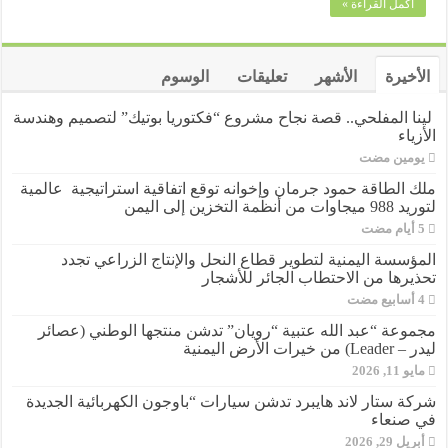
أكمل القراءة »
الجوائز
بسبع
محافظات
مغلقة
الأخيرة
الأشهر
تعليقات
الوسوم
لينا المفلحي.. قصة نجاح مشروع “فكتوريا بوتيك” لتصميم وهندسة
الأزياء
‏يومين مضت
ملك الطاقة حمود جرمان وإخوانه توقع اتفاقية استراتيجية عالمية
لتوريد 988 ميجاوات من أنظمة التخزين إلى اليمن
المؤسسة اليمنية لتطوير قطاع النحل والإنتاج الزراعي تجدد
تحذيرها من الاحتطاب الجائر للأشجار
مجموعة “عبد الله عتبية “رويان” تدشن منتجها الوطني (عصائر
ليدر – Leader) من خيرات الأرض اليمنية
مايو 11, 2026
شركة ستار لاند هايبرد تدشن سيارات “باوجون الكهربائية الجديدة
في صنعاء
أبريل 29, 2026