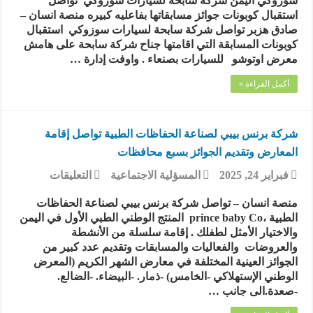
سوزوكي اليمن شركة سابحة لسيارات سوزوكي تواصل
لسيارات
استقبال كوبونات جوائز مسابقاتها بفاعليه كبيره منصة انسان –
سوزوكي
صادق هزبر تواصل شركة سابحة لسيارات سوزوكي استقبال
اليمن
كوبونات المسابقة التي اقامتها جناح شركة سابحة على هامش
يخطف
معرض اوتوشو للسيارات بصنعاء . واوفت إدارة …
انظار
زوار
أكمل القراءة »
ومرتادي
معرض
أوتو
شو
شركة برنس بيبي لصناعة الحفاظات الطبية تواصل إقامة
2026م
المعارض وتقديم الجوائز بسبع محافظات
بصنعاء
مغلقة
على
فبراير 24, 2025
المسؤلية الاجتماعية
التعليقات
شركة
برنس
منصة انسان – تواصل شركة برنس بيبي لصناعة الحفاظات
بيبي
الطبية ،prince baby Co المنتج الوطني الطبي الأول في اليمن
لصناعة
والاختيار الأمثل لطفلك . إقامة سلسلة من الأنشطة
الحفاظات
والعروضات والفعاليات والمسابقات وتقديم عدد كبير من
الطبية
الجوائز العينية المختلفة في معارض الشهر الكريم (المعرض
تواصل
الوطني الإستهلاكي -الخامس) -ذمار. -البيضاء. -الضالع.
إقامة
-صعدة.الى جانب …
المعارض
وتقديم