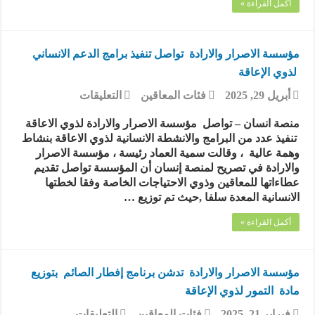
أكمل القراءة »
مؤسسة الاصرار والارادة تواصل تنفيذ برامج الدعم الانساني
لذوي الإعاقة
على
أبريل 29, 2025
فئات المعاقين
التعليقات
مؤسسة
الاصرار
منصة انسان – تواصل مؤسسة الاصرار والارادة لذوي الاعاقة
والارادة
تنفيذ عدد من البرامج والانشطة الانسانية لذوي الاعاقة بنشاط
تواصل
وهمة عالية ، وقالت سمية العماد رئيسة ، مؤسسة الاصرار
تنفيذ
والارادة في تصريح لمنصة إنسان أن المؤسسة تواصل تقديم
برامج
عطاءاتها للمعاقين وذوي الاحتياجات الخاصة وفقا لخطتها
الدعم
الانسانية المعدة سلفا ,حيث تم توزيع …
الانساني
لذوي
أكمل القراءة »
الإعاقة
مغلقة
مؤسسة الاصرار والارادة تدشن برنامج إفطار الصائم بتوزيع
مادة التمور لذوي الإعاقة
على
فبراير 21, 2025
فئات المعاقين
التعليقات