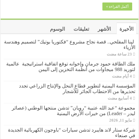
وإرادة
أكمل القراءة »
في
دعم
ذوي
الاعاقة
الأخيرة
الأشهر
تعليقات
الوسوم
مغلقة
لينا المفلحي.. قصة نجاح مشروع “فكتوريا بوتيك” لتصميم وهندسة
الأزياء
ملك الطاقة حمود جرمان وإخوانه توقع اتفاقية استراتيجية عالمية
لتوريد 988 ميجاوات من أنظمة التخزين إلى اليمن
المؤسسة اليمنية لتطوير قطاع النحل والإنتاج الزراعي تجدد
تحذيرها من الاحتطاب الجائر للأشجار
مجموعة “عبد الله عتبية “رويان” تدشن منتجها الوطني (عصائر
ليدر – Leader) من خيرات الأرض اليمنية
مايو 11, 2026
شركة ستار لاند هايبرد تدشن سيارات “باوجون الكهربائية الجديدة
في صنعاء