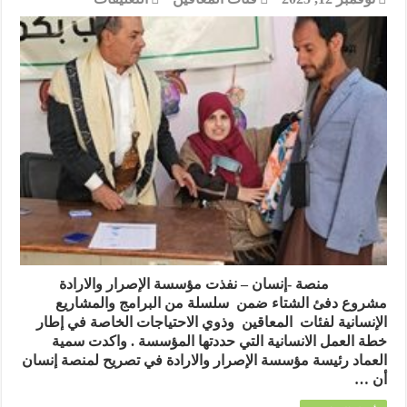
مؤسسة
الإصرار
والارادة
توز
200
بطانية
ضمن
مشروع
دفئ
الشتاء
للمعاقين
وذوي
الاحتياجات
الخاصة
مغلقة
منصة -إنسان – نفذت مؤسسة الإصرار والارادة
مشروع دفئ الشتاء ضمن سلسلة من البرامج والمشاريع
الإنسانية لفئات المعاقين وذوي الاحتياجات الخاصة في إطار
خطة العمل الانسانية التي حددتها المؤسسة . واكدت سمية
العماد رئيسة مؤسسة الإصرار والارادة في تصريح لمنصة إنسان
أن …