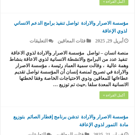
أكمل القراءة »
مؤسسة الاصرار والارادة تواصل تنفيذ برامج الدعم الانساني
لذوي الإعاقة
على
أبريل 29, 2025
فئات المعاقين
التعليقات
مؤسسة
الاصرار
منصة انسان – تواصل مؤسسة الاصرار والارادة لذوي الاعاقة
والارادة
تنفيذ عدد من البرامج والانشطة الانسانية لذوي الاعاقة بنشاط
تواصل
وهمة عالية ، وقالت سمية العماد رئيسة ، مؤسسة الاصرار
تنفيذ
والارادة في تصريح لمنصة إنسان أن المؤسسة تواصل تقديم
برامج
عطاءاتها للمعاقين وذوي الاحتياجات الخاصة وفقا لخطتها
الدعم
الانسانية المعدة سلفا ,حيث تم توزيع …
الانساني
لذوي
أكمل القراءة »
الإعاقة
مغلقة
مؤسسة الاصرار والارادة تدشن برنامج إفطار الصائم بتوزيع
مادة التمور لذوي الإعاقة
على
فبراير 21, 2025
فئات المعاقين
التعليقات