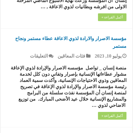
إنسان ان المؤسسة وزعت نهاية الاسبوع الماضي المرحلة
توزع
الاولى من افرشه وبطانيات لذوي الاعاقة , …
بطانيات
وفرش
أكمل القراءة »
لذوي
الاعاقة
مغلقة
مؤسسة الاصرار والارادة لذوي الاعاقة عطاء مستمر ونجاح
مستمر
على
يوليو 10, 2023
فئات المعاقين
التعليقات
مؤسسة
الاصرار
منصة إنسان _ تواصل مؤسسه الاصرار والإرادة لذوي الإعاقة
والارادة
مشوار عطاءاتها الإنسانية بإصرار وتفاني دون كلل لخدمة
لذوي
المعاقين وذوي الاحتياجات الإنسانية، وأكدت سمية العماد
الاعاقة
رئيسة مؤسسة الاصرار والإرادة لذوي الإعاقة في تصريح
عطاء
لمنصة إنسان أن المؤسسة نفذت سلسلة من البرامج
مستمر
والمشاريع الإنسانية خلال عيد الأضحى المبارك. من توزيع
ونجاح
الاضاحي لذوي …
مستمر
مغلقة
أكمل القراءة »