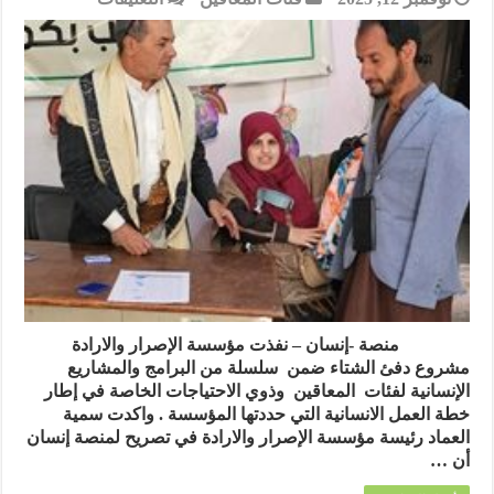
مؤسسة
الإصرار
والارادة
توز
200
بطانية
ضمن
مشروع
دفئ
الشتاء
للمعاقين
وذوي
الاحتياجات
الخاصة
مغلقة
منصة -إنسان – نفذت مؤسسة الإصرار والارادة
مشروع دفئ الشتاء ضمن سلسلة من البرامج والمشاريع
الإنسانية لفئات المعاقين وذوي الاحتياجات الخاصة في إطار
خطة العمل الانسانية التي حددتها المؤسسة . واكدت سمية
العماد رئيسة مؤسسة الإصرار والارادة في تصريح لمنصة إنسان
أن …