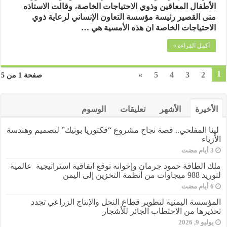
المعاق
الأطفال المعاقين وذوي الاحتياجات الخاصة، وقالت الاستاذه
او
منى القصير رئيسة مؤسسة التعاون الإنساني لرعاية ذوي
بنتي
الاحتياجات الخاصة ان هذه الأمسية هي …
المعاقة
”
أكمل القراءة »
عنوان
لامسية
رمضانية
1
»
5
4
3
2
صفحة 1 من 5
لمؤسسة
التعاون
الإنساني
مغلقة
الأخيرة
الأشهر
تعليقات
الوسوم
لينا المفلحي.. قصة نجاح مشروع “فكتوريا بوتيك” لتصميم وهندسة
الأزياء
ملك الطاقة حمود جرمان وإخوانه توقع اتفاقية استراتيجية عالمية
لتوريد 988 ميجاوات من أنظمة التخزين إلى اليمن
المؤسسة اليمنية لتطوير قطاع النحل والإنتاج الزراعي تجدد
تحذيرها من الاحتطاب الجائر للأشجار
يوليو 9, 2026