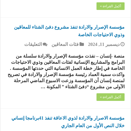
وكميل
أكمل القراءة »
المسوري
من
ذوي
الإعاقة
مؤسسة الإصرار والارادة تنفذ مشروع دفئ الشتاء للمعاقين
الذهنية
وذوي الاحتياجات الخاصة
مغلقة
على
ديسمبر 11, 2024
فئات المعاقين
التعليقات
مؤسسة
الإصرار
منصة -إنسان – نفذت مؤسسة الإصرار والارادة سلسلة من
والارادة
البرامج والمشاريع الإنسانية لفئات المعاقين وذوي الاحتياجات
تنفذ
الخاصة في إطار خطة العمل الانسانية التي حددتها المؤسسة .
مشروع
واكدت سمية العماد رئيسة مؤسسة الإصرار والارادة في تصريح
دفئ
لمنصة إنسان أن المؤسسة وزعت الاسبوع الماضي المرحلة
الشتاء
الآولى من مشروع “دفئ الشتاء ” المكونة …
للمعاقين
وذوي
أكمل القراءة »
الاحتياجات
الخاصة
مغلقة
مؤسسة الاصرار والارادة لذوي الاعاقة تنفذ 41برنامجا إنساني
خلال النص الأول من العام الجاري