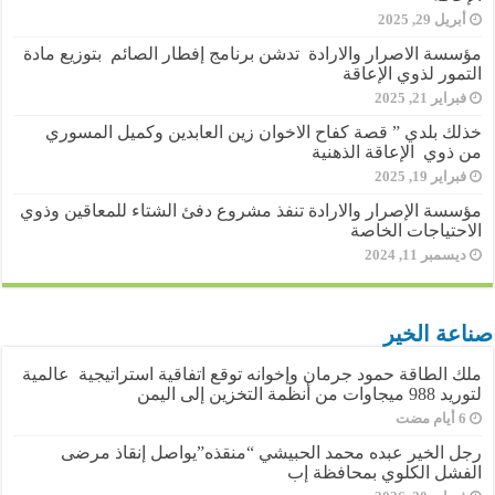
أبريل 29, 2025
مؤسسة الاصرار والارادة تدشن برنامج إفطار الصائم بتوزيع مادة
التمور لذوي الإعاقة
فبراير 21, 2025
خذلك بلدي ” قصة كفاح الاخوان زين العابدين وكميل المسوري
من ذوي الإعاقة الذهنية
فبراير 19, 2025
مؤسسة الإصرار والارادة تنفذ مشروع دفئ الشتاء للمعاقين وذوي
الاحتياجات الخاصة
ديسمبر 11, 2024
صناعة الخير
ملك الطاقة حمود جرمان وإخوانه توقع اتفاقية استراتيجية عالمية
لتوريد 988 ميجاوات من أنظمة التخزين إلى اليمن
رجل الخير عبده محمد الحبيشي “منقذه”يواصل إنقاذ مرضى
الفشل الكلوي بمحافظة إب