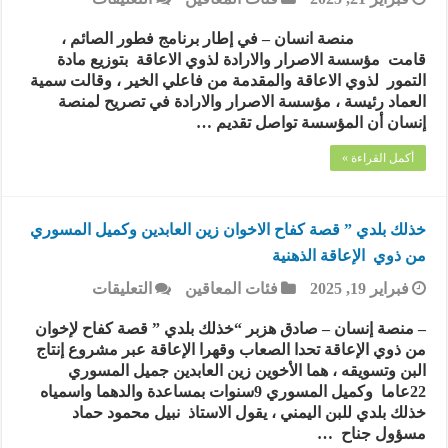
مؤسسة
الاصرار
منصة انسان – في إطار برنامج فطور الصائم ،
والارادة
قامت مؤسسة الاصرار والارادة لذوي الاعاقة بتوزيع مادة
تدشن
التمور لذوي الاعاقة والمقدمة من فاعلي الخير ، وقالت سمية
برنامج
العماد رئيسة ، مؤسسة الاصرار والارادة في تصريح لمنصة
إفطار
إنسان أن المؤسسة تواصل تقديم …
الصائم
بتوزيع
أكمل القراءة »
مادة
التمور
لذوي
الإعاقة
خذلك بلدي ” قصة كفاح الاخوان زين العابدين وكميل المسوري
مغلقة
من ذوي الإعاقة الذهنية
على
فبراير 19, 2025
فئات المعاقين
التعليقات
خذلك
بلدي
– منصة إنسان – صادق هزبر “خذلك بلدي ” قصة كفاح لإخوان
”
من ذوي الإعاقة تحدا الصعاب وقهرا الإعاقة عبر مشروع إنتاج
قصة
البن وتسويقه ، هما الأخوين زين العابدين جميل المسوري
كفاح
22عاما وكميل المسوري 9سنوات بمساعدة والدهما واسمياه
الاخوان
خذلك بلدي للبن اليمني ، يقول الاستاذ نبيل محمود حماد
زين
مسؤول جناح …
العابدين