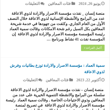
على
يونيو 26, 2024
فئات المعاقين
التعليقات
مؤسسة
الاصرار
منصة إنسان _ نفذت مؤسسة الاصرار والارادة لذوي الاعاقة
والارادة
عدد من البرامج والأنشطة الإنسانية لذوي الاعاقة خلال النصف
لذوي
الأول من العام الجاري. وكثفت من جهودها في خدمة شريحة
الاعاقة
المعاقين بكل السبل رغم شحة الامكانات وقالت سمية العماد
تنفذ
رئيسة المؤسسة مؤسسة الاصرار والارادة لذوي الاعاقة إن
41برنامجا
المؤسسة نفذت 41 نشاط وبرنامج …
إنساني
خلال
أكمل القراءة »
النص
الأول
من
العام
سمية العماد : مؤسسة الاصرار والارادة توزع بطانيات وفرش
الجاري
لذوي الاعاقة
مغلقة
على
أكتوبر 22, 2023
فئات المعاقين
التعليقات
سمية
العماد
منصة إنسان – نفذت مؤسسة الاصرار والارادة لذوي الاعاقة
:
سلسلة من البرامج والانشطة التنموية الخيرية على عدد من
مؤسسة
المعاقين وذوي الاحتياجات الخاصة , وقالت سمية العماد رئيسة
الاصرار
مؤسسة الاصرار والارادة لذوي الاعاقة في تصريح لمنصة
والارادة