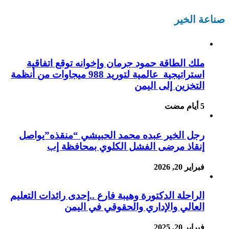
صناعة الخير
ملك الطاقة حمود جرمان وإخوانه توقع اتفاقية
استراتيجية عالمية لتوريد 988 ميجاوات من أنظمة
التخزين إلى اليمن
رجل الخير عبده محمد الحبيشي “منقذه”يواصل
إنقاذ مرضى الفشل الكلوي بمحافظة إب
فبراير 20, 2026
الراحلة الدكتورة وهيبة فارع ..إحدى رائدات التعليم
العالي والإداري والحقوقي في اليمن
فبراير 20, 2025