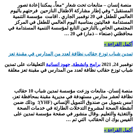
منصة إنسان – متابعات تحت شعار “معاً.. يمكننا إعادة تصور
المستقبل“ وفي إطار مشاركة الاطفال النازحين فرحتهم باليوم
العالمي للطفل في 20 نوفمبر الجاري . اقامت مؤسسة التنمية
المستدامة فعاليتين بمناسبة اليوم العالمي للطفل في المركز
المجتمعي الخاص بالنازحين التابع لمؤسسة التنمية المستدامة في
محافظتي (صنعاء – ذمار) في 20 …
أكمل القراءة »
تمدين شباب توزع حقائب نظافة لعدد من المدارس في مقبنة تعز
نوفمبر 24, 2021
برامج وانشطة
,
جهود انسانية
التعليقات
على تمدين
شباب توزع حقائب نظافة لعدد من المدارس في مقبنة تعز مغلقة
منصة إنسان- متابعات وزعت مؤسسة تمدين شباب 10 حقائب
نظافة لعشر مدارس مستهدفة في مديرية مقبنة بمحافظة تعز،
امس بتمويل من صندوق التمويل الإنساني (YHF)؛ وذلك ضمن
أنشطة الصحة لمشروع التدخلات الطارئة في خدمات الصحة
والتغذية والتعليم .وقال منشور في صفحة مؤسسة تمدين على
الفيس بوك ان الحقائب التي تم …
أكمل القراءة »