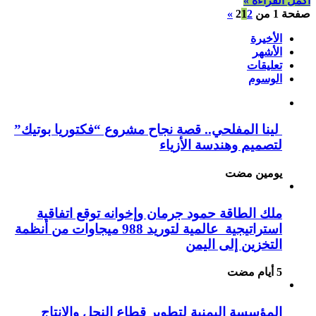
أكمل القراءة »
صفحة 1 من 2
2
1
»
الأخيرة
الأشهر
تعليقات
الوسوم
لينا المفلحي.. قصة نجاح مشروع “فكتوريا بوتيك”
لتصميم وهندسة الأزياء
‏يومين مضت
ملك الطاقة حمود جرمان وإخوانه توقع اتفاقية
استراتيجية عالمية لتوريد 988 ميجاوات من أنظمة
التخزين إلى اليمن
المؤسسة اليمنية لتطوير قطاع النحل والإنتاج