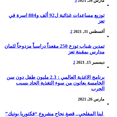
مارس 26, 2021
3
توزيع مساعدات غذائية ل92 ألف و884 اسرة في
تعز
أغسطس 31, 2021
2
تمدين شباب توزع 250 مقعداً دراسياً مزدوجاً لثمان
مدارس بمقبنة تعز
ديسمبر 15, 2021
2
برنامج الاغذية العالمي : 2.3 مليون طفل دون سن
الخامسة يعانون من سوء التغذية الحاد بسبب
الحرب
مارس 26, 2021
لينا المفلحي.. قصة نجاح مشروع “فكتوريا بوتيك”