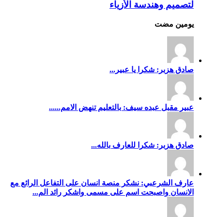
لتصميم وهندسة الأزياء
‏يومين مضت
صادق هزبر: شكرا يا عبير...
عبير مقبل عبده سيف: بالتعليم تنهض الامم......
صادق هزبر: شكرا للعارف بالله...
عارف الشرعبي: نشكر منصة انسان على التفاعل الرائع مع
الانسان واصبحت اسم على مسمى واشكر رائد الم...