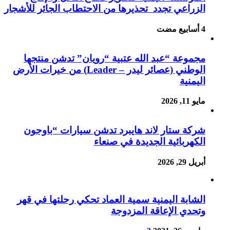
الزراعي تجدد تحذيرها من الاحتطاب الجائر للأشجار
مجموعة “عبد الله عتبية “رويان” تدشن منتجها
الوطني (عصائر ليدر – Leader) من خيرات الأرض
اليمنية
مايو 11, 2026
شركة ستار لاند هايبرد تدشن سيارات “باوجون
الكهربائية الجديدة في صنعاء
أبريل 29, 2026
الشابة اليمنية سمية العماد تحكي رحلتها في قهر
وتحدي الإعاقة المزدوجة