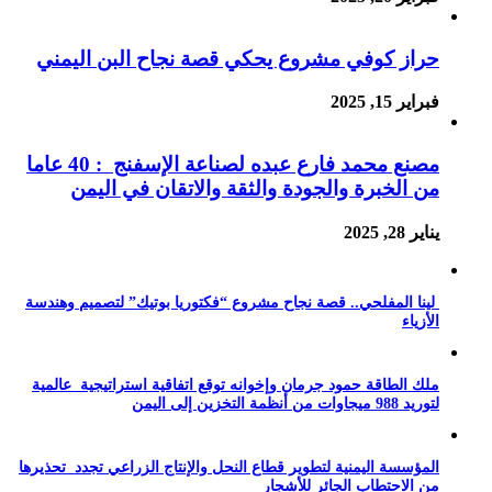
حراز كوفي مشروع يحكي قصة نجاح البن اليمني
فبراير 15, 2025
مصنع محمد فارع عبده لصناعة الإسفنج : 40 عاما
من الخبرة والجودة والثقة والاتقان في اليمن
يناير 28, 2025
لينا المفلحي.. قصة نجاح مشروع “فكتوريا بوتيك” لتصميم وهندسة
الأزياء
ملك الطاقة حمود جرمان وإخوانه توقع اتفاقية استراتيجية عالمية
لتوريد 988 ميجاوات من أنظمة التخزين إلى اليمن
المؤسسة اليمنية لتطوير قطاع النحل والإنتاج الزراعي تجدد تحذيرها
من الاحتطاب الجائر للأشجار