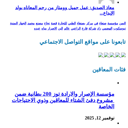
معاذ الصديق: عمل جميل وومتاز من رحم المعاناه يولد
الإبداع...
اليمن
مؤسسة
صنعاء
في
مركز
بصنعاء
الطبي
للتجارة
قصة
نجاح
مصنع
محمد
الجهاز
اليمنية
نيوسكوب
الهضمي
زاد
شركة
فارع
الراعبي
عالم
البن
الاصرار
مياه
عبده
تابعونا على مواقع التواصل الاجتماعي
فئات المعاقين
مؤسسة الإصرار والارادة توز 200 بطانية ضمن
مشروع دفئ الشتاء للمعاقين وذوي الاحتياجات
الخاصة
نوفمبر 12, 2025