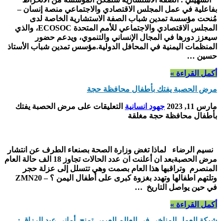
بفاعلية في عمل المجلس الاقتصادي والاجتماعي منصة إنسان –
مُنحت مؤسسة تمدين شباب الصفة الاستشارية الخاصة لدى
المجلس الاقتصادي والاجتماعي للأمم المتحدة ECOSOC، والذي
سيعزز دورها في المجال الإنساني والتنموي، ويدعم حضور
المنظمات اليمنية في المحافل الدولية.مؤسس تمدين شباب الأستاذ
حسين …
أكمل القراءة »
مرض الحصبة يفتك بأطفال محافظة حجة
مارس 11, 2023
جهود انسانية
التعليقات
على مرض الحصبة يفتك
بأطفال محافظة حجة مغلقة
نسيم الرضاء لماذا تغض وزارة الصحة بصنعاء الطرف عن انتشار
مرض الحصبةبعد ان أعلنت ان عدد الحالات تجاوز 18 الف حالة العام
المنصرم وتراقبها هذا العام بصمت وهي تتسلل إلى عزلة حجر
وتلتهم اطفالها وتهدد بغزوة كبرى على أطفال اليمن ؟ – ZMN20
في حين يواصل التاريخ …
أكمل القراءة »
شبكة العمل المناخي في العالم العربي تمنح أماني عبد الرزاق :