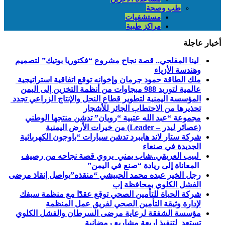
طب وصحة
مستشفيات
مراكز طبية
أخبار عاجلة
لينا المفلحي.. قصة نجاح مشروع “فكتوريا بوتيك” لتصميم
وهندسة الأزياء
ملك الطاقة حمود جرمان وإخوانه توقع اتفاقية استراتيجية
عالمية لتوريد 988 ميجاوات من أنظمة التخزين إلى اليمن
المؤسسة اليمنية لتطوير قطاع النحل والإنتاج الزراعي تجدد
تحذيرها من الاحتطاب الجائر للأشجار
مجموعة “عبد الله عتبية “رويان” تدشن منتجها الوطني
(عصائر ليدر – Leader) من خيرات الأرض اليمنية
شركة ستار لاند هايبرد تدشن سيارات “باوجون الكهربائية
الجديدة في صنعاء
لبيب العريقي..شاب يمني يروي قصة نجاحه من رصيف
المعاناة إلى ريادة “صنع في اليمن”
رجل الخير عبده محمد الحبيشي “منقذه”يواصل إنقاذ مرضى
الفشل الكلوي بمحافظة إب
شركة الحياة للتأمين الصحي توقع عقدًا مع منظمة سيفك
لإدارة وثيقة التأمين الصحي لفريق عمل المنظمة
مؤسسة الشفقة لرعاية مرضى السرطان والفشل الكلوي
تستعد لتنفيذ اربعة مشاريع رمضانية