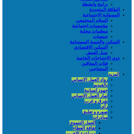
برامج وانشطة
الطاقة المتجددة
المسؤلية الاجتماعية
السلام المجتمعي
مؤسسات اجتماعية
منظمات محلية
جمعيات
التمكين والتنمية المستدامة
التمكين الاقتصادي
سبل العيش
ذوي الاحتياجات الخاصة
فئات المعاقين
المحتاجين
المزيد
رواد العمل الانساني
بالفيديو
جهود انسانية
ثمار العمل الانساني
شرق و غرب
رأي
صوره و تعليق
مبادرات
العمل التنموي
ثقافة العطاء
مساعدة الاخرين