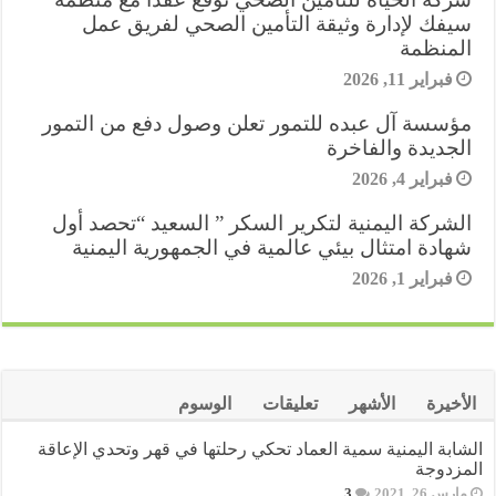
a
g
I
p
r
o
r
سيفك لإدارة وثيقة التأمين الصحي لفريق عمل
k
المنظمة
p
n
e
m
e
فبراير 11, 2026
r
s
مؤسسة آل عبده للتمور تعلن وصول دفع من التمور
الجديدة والفاخرة
t
فبراير 4, 2026
الشركة اليمنية لتكرير السكر ” السعيد “تحصد أول
شهادة امتثال بيئي عالمية في الجمهورية اليمنية
فبراير 1, 2026
الأخيرة
الأشهر
تعليقات
الوسوم
الشابة اليمنية سمية العماد تحكي رحلتها في قهر وتحدي الإعاقة
المزدوجة
مارس 26, 2021
3