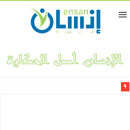
لينا المفلحي.. قصة نجاح مشروع “فكتوريا بوتيك” لتصميم وهندسة الأ
ملك الطاقة حمود جرمان وإخوانه توقع اتفاقية استراتيجية عالمية لتوريد 988 ميجاوات من أنظمة التخزين إلى 
المؤسسة اليمنية لتطوير قطاع النحل والإنتاج الزراعي تجدد تحذيرها 
مجموعة “عبد الله عتبية “رويان” تدشن منتجها الوطني (عصائر ليدر – Leader) من خيرات الأرض اليمني