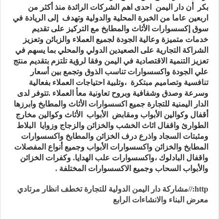
بكر أن دار اليمن احدى اهم الشركات الرائدة منذ أكثر من
اربعين عاما من الخبرة المحلية والدولية وتهدف إلى الريادة في
سوق إكسسوارات الأثاث والمطابخ مع التركيز على تقديم
خدمات متميزة وعالية الجودة لجميع العملاء والزبائن وتعزيز
الشراكة التجارية على الصعيدين الدولي والمحلي بما يسهم في
تعزيز التنمية الاقتصادية في اليمن وفقا لرؤية تلتزم بتقديم منتج
علي الجودة واكسسوارات تناسب الذوق وتجمع بين أسعار
تنافسية وتصاميم مبتكرة ،وتلبية احتياجات العملاء بفعالية
وسرعة وصدق وشفافية وبروح تعاونية معأ العملاء .تتوفر لدى
الدار اليمنية للتجارة جميع اكسسوارات الأثاث والمطابخ وابرزها
أقفال وكوالين الأبواب ومقابض الأبواب الأثاث وكوالين مخارج
الطوارئ واقفال اثاث الخشب والخزائن والزجاج وزوايا البلاط
ومثبتات السجاد واذرع درف الخزائن والمطابخ واكسسوارات
المطابخ والخزائن واكسسوارات الأبواب وجميع أنواع المفصلات
واقفال البادلوك ،واكسسوارات علب الهدايا. وكفرات الخزائن
والأبواب السحاب وجميع الاكسسوارات المختلفة .
http://مشاركة دار اليمن الدولية للتجارة تخطف انظار مرتادي
معرض البناء والانشاءات الرابع