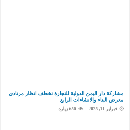
شركة ستار لاند هايبرد تدشن سيارات “باوجون الكهربائية الجديدة في
لبيب العريقي..شاب يمني يروي قصة نجاحه من رصيف المعاناة إلى 
رجل الخير عبده محمد الحبيشي “منقذه”يواصل إنقاذ مرضى الفشل ا
شركة الحياة للتأمين الصحي توقع عقدًا مع منظمة سيفك لإدارة وثيق
مؤسسة الشفقة لرعاية مرضى السرطان والفشل الكلوي تستعد لتنفي
مؤسسة الدار للتجارة والتوكيلات : تشكيلات الأواني المنزلية وأدو
مشاركة دار اليمن الدولية للتجارة تخطف انظار مرتادي
معرض البناء والانشاءات الرابع
فبراير 11, 2025
650 زيارة