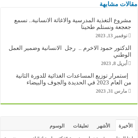
t
مقالات مشابهة
r
n
d
A
e
o
e
مشروع التغذية المدرسية والاغاثة الانسانية.. نسمع
a
g
I
p
r
o
r
جعجعة ونستلم طحينا
m
e
n
p
k
نوفمبر 13, 2023
e
r
الدكتور حمود الاخرم .. رجل الانسانية وضمير العمل
s
الوطني
t
أبريل 8, 2023
إستمرار توزيع المساعدات الغذائية للدورة الثانية
من العام 2023 في الحديدة والجوف والبيضاء
مارس 31, 2023
الأخيرة
الأشهر
تعليقات
الوسوم