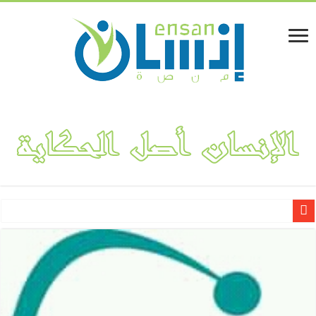
لينا المفلحي.. قصة نجاح مشروع “فكتوريا بوتيك” لتصميم وهندسة الأ