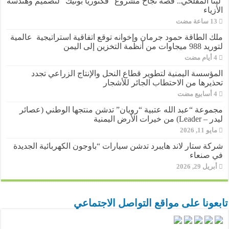
لينا المفلحي.. قصة نجاح مشروع “فكتوريا بوتيك” لتصميم وهندسة
الأزياء
ملك الطاقة حمود جرمان وإخوانه توقع اتفاقية استراتيجية عالمية
لتوريد 988 ميجاوات من أنظمة التخزين إلى اليمن
المؤسسة اليمنية لتطوير قطاع النحل والإنتاج الزراعي تجدد
تحذيرها من الاحتطاب الجائر للأشجار
مجموعة “عبد الله عتبية “رويان” تدشن منتجها الوطني (عصائر
ليدر – Leader) من خيرات الأرض اليمنية
مايو 11, 2026
شركة ستار لاند هايبرد تدشن سيارات “باوجون الكهربائية الجديدة
في صنعاء
أبريل 29, 2026
تابعونا على مواقع التواصل الاجتماعي