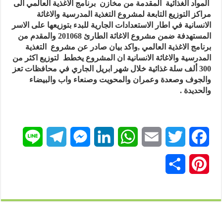
المواد الغذائية المقدمة من مخازن برنامج الاغذية العالمي الى
مراكز التوزيع التابعة لمشروع التغذية المدرسية والاغاثة
الانسانية في اطار الاستعدادات الجارية للبدء بتوزيعها على الاسر
المستهدفة ضمن مشروع الاغاثة الطارئ 201068 والمقدم من
برنامج الاغذية العالمي ,واكد بيان صادر عن مشروع التغذية
المدرسية والاغاثة الانسانية ان المشروع يخطط لتوزيع اكثر من
300 ألف سلة غذائية خلال شهر ابريل الجاري في محافظات تعز
والجوف وصعدة وعمران والمحويت وصنعاء واب والبيضاء
والحديدة .
L
T
M
L
W
E
T
F
i
e
e
i
h
m
w
a
P
ن
n
l
s
n
a
a
i
c
i
ش
e
e
s
k
t
i
t
e
n
ر
g
e
e
s
l
t
b