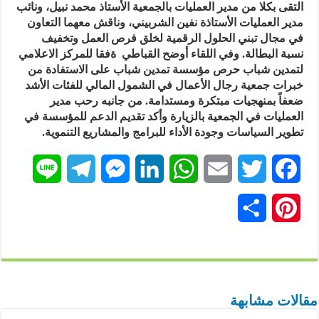
التقى بكلا من مدير العمليات بالجمعية الأستاذ محمد نبيل، ونائب
مدير العمليات الأستاذة نفين الشربيني، وناقش معهما التعاون
في مجال تبني الحلول الرقمية لخلق فرص العمل وتخفيف
نسبة البطالة. وفي اللقاء أوضح القباطي ةفقا للمركز الاعلامي
لتمدين شباب حرص مؤسسة تمدين شباب على الاستفادة من
خبرات جمعية رجال الأعمال في الشمول المالي للفئات الأشد
ضعفاً بمنهجيات مبتكرة ومستدامة. من جانبه رحب مدير
العمليات في الجمعية بالزيارة وأكد تقديم الدعم للمؤسسة في
تطوير السياسات وجودة الأداء للبرامج والمشاريع التنموية.
L
T
M
L
W
E
T
F
i
e
e
i
h
m
w
a
P
ن
n
l
s
n
a
a
i
c
i
ش
e
e
s
k
t
i
t
e
n
ر
g
e
e
s
l
t
b
t
مقالات مشابهة
r
n
d
A
e
o