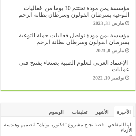
e
مؤسسة يمن مودة تختتم 30 يوما من فعاليات
a
g
I
p
r
o
r
التوعية بسرطان القولون وسرطان بطانة الرحم
m
e
n
p
k
مارس 31, 2023
e
r
مؤسسة يمن مودة تواصل فعاليات حملة التوعية
s
بسرطان القولون وسرطان بطانة الرحم
t
مارس 8, 2023
الإعتماد العربي للعلوم الطبية بصنعاء يفتتح فني
عمليات
نوفمبر 10, 2022
الأخيرة
الأشهر
تعليقات
الوسوم
لينا المفلحي.. قصة نجاح مشروع “فكتوريا بوتيك” لتصميم وهندسة
الأزياء