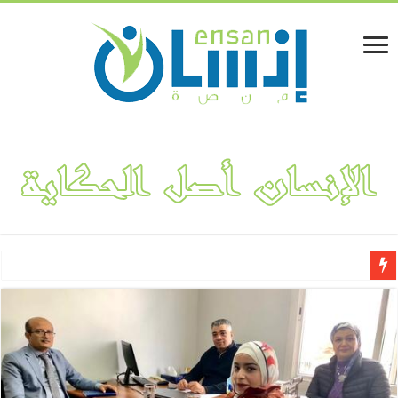
لينا المفلحي.. قصة نجاح مشروع “فكتوريا بوتيك” لتصميم وهندسة الأ