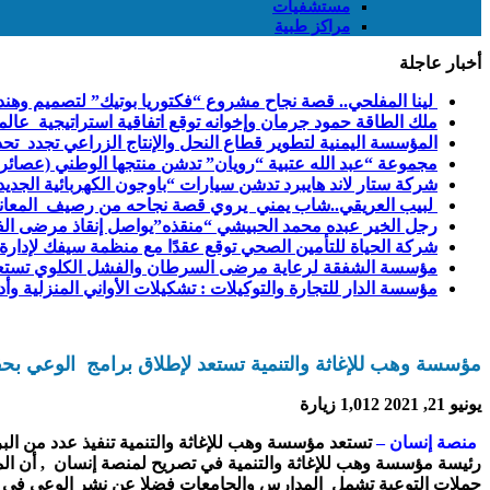
مستشفيات
مراكز طبية
أخبار عاجلة
لينا المفلحي.. قصة نجاح مشروع “فكتوريا بوتيك” لتصميم وهندس
ملك الطاقة حمود جرمان وإخوانه توقع اتفاقية استراتيجية عالمية لتوريد 988 ميجاوات من أنظمة الت
المؤسسة اليمنية لتطوير قطاع النحل والإنتاج الزراعي تجدد تحذ
مجموعة “عبد الله عتبية “رويان” تدشن منتجها الوطني (عصائر ليدر – Leader) من خيرات الأر
شركة ستار لاند هايبرد تدشن سيارات “باوجون الكهربائية الجدي
لبيب العريقي..شاب يمني يروي قصة نجاحه من رصيف المعاناة
رجل الخير عبده محمد الحبيشي “منقذه”يواصل إنقاذ مرضى ال
شركة الحياة للتأمين الصحي توقع عقدًا مع منظمة سيفك لإدارة
مؤسسة الشفقة لرعاية مرضى السرطان والفشل الكلوي تستعد 
مؤسسة الدار للتجارة والتوكيلات : تشكيلات الأواني المنزلية
مؤسسة وهب للإغاثة والتنمية تستعد لإطلاق برامج الوعي بحق
يونيو 21, 2021
1,012 زيارة
منصة إنسان –
تستعد مؤسسة وهب للإغاثة والتنمية تنفيذ عدد من البر
رئيسة مؤسسة وهب للإغاثة والتنمية في تصريح لمنصة إنسان , أن المؤ
حملات التوعية تشمل المدارس والجامعات فضلا عن نشر الوعي في الص