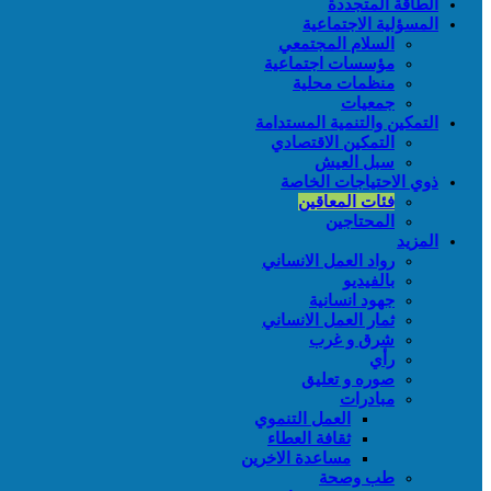
الطاقة المتجددة
المسؤلية الاجتماعية
السلام المجتمعي
مؤسسات اجتماعية
منظمات محلية
جمعيات
التمكين والتنمية المستدامة
التمكين الاقتصادي
سبل العيش
ذوي الاحتياجات الخاصة
فئات المعاقين
المحتاجين
المزيد
رواد العمل الانساني
بالفيديو
جهود انسانية
ثمار العمل الانساني
شرق و غرب
رأي
صوره و تعليق
مبادرات
العمل التنموي
ثقافة العطاء
مساعدة الاخرين
طب وصحة