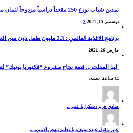
تمدين شباب توزع 250 مقعداً دراسياً مزدوجاً لثمان مدارس بمقبنة تعز
ديسمبر 15, 2021
2
برنامج الاغذية العالمي : 2.3 مليون طفل دون سن الخامسة يعانون من سوء التغذية الحاد بسبب الحرب
مارس 26, 2021
لينا المفلحي.. قصة نجاح مشروع “فكتوريا بوتيك” لت
صادق هزبر: شكرا يا عبير...
عبير مقبل عبده سيف: بالتعليم تنهض الامم......