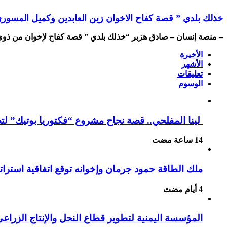
خذلك بلدي ” قصة كفاح الاخوان زين العابدين وكميل المسوري
– منصة إنسان – صادق هزبر “خذلك بلدي ” قصة كفاح لإخوان من ذوي
الأخيرة
الأشهر
تعليقات
الوسوم
لينا المفلحي.. قصة نجاح مشروع “فكتوريا بوتيك” لت
ملك الطاقة حمود جرمان وإخوانه توقع اتفاقية استراتيجية عالمية لتوريد 988 ميجاوا
المؤسسة اليمنية لتطوير قطاع النحل والإنتاج الزراع