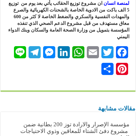
لمنصة انسان
ان مشروع توزيع الحقائب يأتي بعد يوم من توزيع
5 الف باكت من الادوية الخاصة بالشحنات الكهربائية والصرع
والمهدات النفسية والسكري والضغط الخاصة لا كثر من 600
معاق مستهدف من قبل مشروع الدعم الصحي الذي تنفذه
المؤسسة بتمويل من وزارة الصحة العامة والسكان وبنك الدواء
اليمني
L
T
M
L
W
E
T
F
i
e
e
i
h
m
w
a
P
ن
n
l
s
n
a
a
i
c
i
ش
e
e
s
k
t
i
t
e
n
ر
g
e
e
s
l
t
b
t
مقالات مشابهة
r
n
d
A
e
o
e
مؤسسة الإصرار والارادة توز 200 بطانية ضمن
a
g
I
p
r
o
r
مشروع دفئ الشتاء للمعاقين وذوي الاحتياجات