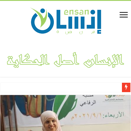
لينا المفلحي.. قصة نجاح مشروع “فكتوريا بوتيك” لتصميم وهندسة الأ