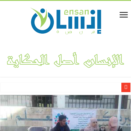
لينا المفلحي.. قصة نجاح مشروع “فكتوريا بوتيك” لتصميم وهندسة الأ