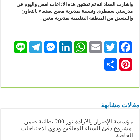
واشارت العماد انه تم تدشين هذه الاذاعات امس واليوم في
مدرستي سقطرى ونسيبة بمديرية معين بصنعاء بالتعاون
والتنسيق من المنطقة التعليمية بمديرية معين .
L
T
M
L
W
E
T
F
i
e
e
i
h
m
w
a
P
ن
n
l
s
n
a
a
i
c
i
ش
e
e
s
k
t
i
t
e
n
ر
g
e
e
s
l
t
b
t
مقالات مشابهة
r
n
d
A
e
o
e
مؤسسة الإصرار والارادة توز 200 بطانية ضمن
a
g
I
p
r
o
r
مشروع دفئ الشتاء للمعاقين وذوي الاحتياجات
k
الخاصة
p
n
e
m
e