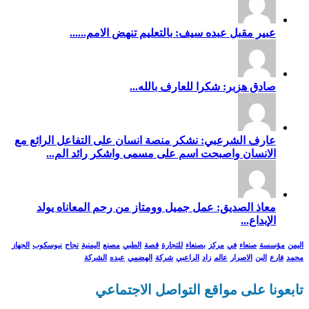
عبير مقبل عبده سيف: بالتعليم تنهض الامم......
صادق هزبر: شكرا للعارف بالله...
عارف الشرعبي: نشكر منصة انسان على التفاعل الرائع مع
الانسان واصبحت اسم على مسمى واشكر رائد الم...
معاذ الصديق: عمل جميل وومتاز من رحم المعاناه يولد
الإبداع...
اليمن
مؤسسة
صنعاء
في
مركز
بصنعاء
للتجارة
قصة
الطبي
مصنع
اليمنية
نجاح
نيوسكوب
الجهاز
محمد
فارع
البن
الاصرار
عالم
زاد
الراعبي
شركة
الهضمي
عبده
الشركة
تابعونا على مواقع التواصل الاجتماعي