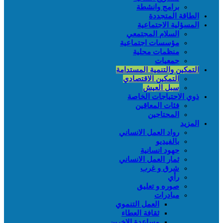
برامج وانشطة
الطاقة المتجددة
المسؤلية الاجتماعية
السلام المجتمعي
مؤسسات اجتماعية
منظمات محلية
جمعيات
التمكين والتنمية المستدامة
التمكين الاقتصادي
سبل العيش
ذوي الاحتياجات الخاصة
فئات المعاقين
المحتاجين
المزيد
رواد العمل الانساني
بالفيديو
جهود انسانية
ثمار العمل الانساني
شرق و غرب
رأي
صوره و تعليق
مبادرات
العمل التنموي
ثقافة العطاء
مساعدة الاخرين