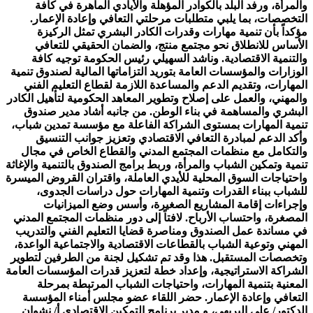
والمرأة، ورفد البلد بالكوادر المؤهلة والأيادي الماهرة في كافة
التخصصات، بما يلبي متطلبات مرحلتي التعافي وإعادة الإعمار.
مؤكداً بأن تنمية مهارات وقدرات الكادر البشري تمثل الركيزة
الأساس للانطلاق نحو مجتمع منتج، والضمان الحقيقي للتعافي
والتنمية الاقتصادية. وناشد السهيلي رئيس الحكومة توجيه كافة
الوزارات والمؤسسات العامة بتوريد التزاماتها المالية لصندوق تنمية
المهارات، وتقديم الدعم والمساعدة اللازمة لقطاع التعليم الفني
والمهني، والعمل على إصلاح وتطوير المعاهد الحكومية لتأهيل الكادر
البشري والمساهمة في بناء الوطن. من جانبه أشاد مدير صندوق
تنمية المهارات بمستوى الشراكة الفاعلة مع مؤسسة تمدين شباب،
وأكد الدعم لمبادرة التعافي الاقتصادي وتعزيز جوانب التنسيق
والتكامل مع منظمات المجتمع المدني والقطاع الخاص في مجال
تنمية وتمكين الشباب والمرأة، وربط برامج الصندوق بالتنمية والإغاثة
واحتياجات السوق المحلية للأيدي العاملة، واقتران القروض الميسرة
للشباب ببناء القدرات وتنمية المهارات حول دراسات الجدوى،
وإجراءات إقامة المشاريع الصغيرة، وأسس وضع الميزانيات
المصغرة، واحتساب الأرباح. لافتاً إلى دور منظمات المجتمع المدني
في مساندة عمل الصندوق ومناصرة قضايا التعليم الفني والتدريب
المهني وتوعية الشباب بالقطاعات الاقتصادية والاجتماعية الواعدة،
وتخصصات المستقبل. هذا وقد تم تشكيل لجنة من الطرفين لتطوير
الشراكة الاستراتيجية، وإعداد خطة لتعزيز قدرات المؤسسات العامة
المعنية بتنمية المهارات، واحتياجات الشباب المرتبطة بمرحلة
التعافي وإعادة الإعمار. حضر اللقاء عضو مجلس أمناء المؤسسة
الدكتور/ علي البريهي، و مدير برنامج التمكين الاقتصادي أ/ نشوان