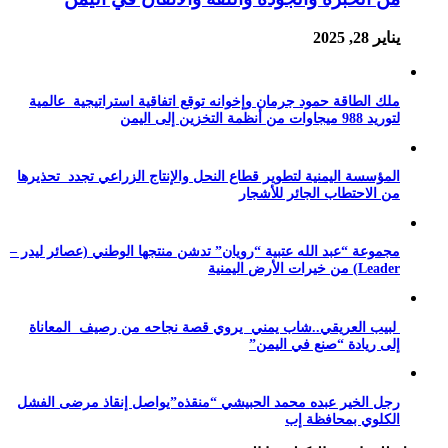
يناير 28, 2025
ملك الطاقة حمود جرمان وإخوانه توقع اتفاقية استراتيجية عالمية
لتوريد 988 ميجاوات من أنظمة التخزين إلى اليمن
المؤسسة اليمنية لتطوير قطاع النحل والإنتاج الزراعي تجدد تحذيرها
من الاحتطاب الجائر للأشجار
مجموعة “عبد الله عتبية “رويان” تدشن منتجها الوطني (عصائر ليدر –
Leader) من خيرات الأرض اليمنية
لبيب العريقي..شاب يمني يروي قصة نجاحه من رصيف المعاناة
إلى ريادة “صنع في اليمن”
رجل الخير عبده محمد الحبيشي “منقذه”يواصل إنقاذ مرضى الفشل
الكلوي بمحافظة إب