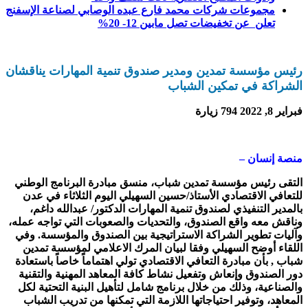
مجموعات شركات محمد فارع عبده الوصابي لصناعة الإسفنج
تعلن عن تخفيضات تصل مابين 12- 20%
رئيس مؤسسة تمدين ومدير صندوق تنمية المهارات يناقشان
الشراكة في تمكين الشباب
فبراير 8, 2022
794 زيارة
منصة إنسان –
التقى رئيس مؤسسة تمدين شباب، منسق مبادرة البرنامج الوطني
للتعافي الاقتصادي الأستاذ/حسين السهيلي اليوم الثلاثاء في عدن
بالمدير التنفيذي لصندوق تنمية المهارات الدكتور/ عبدالله داغم،
وناقش معه واقع الصندوق، والتحديات والصعوبات التي تواجه عمله،
وآليات تطوير الشراكة الاستراتيجية بين الصندوق والمؤسسة. وفي
اللقاء أوضح السهيلي وفقا لبيان المرك الاعلامي لمؤسسة تمدين
شباب , بأن مبادرة التعافي الاقتصادي تولي اهتماماً خاصاً باستعادة
دور الصندوق وإنعاش وتفعيل نشاط كافة المعاهد المهنية والتقنية
والصناعية، وذلك من خلال برنامج شامل لتأهيل البنية التحتية لكل
المعاهد، وتوفير احتياجاتها اللازمة التي تمكنها من تدريب الشباب