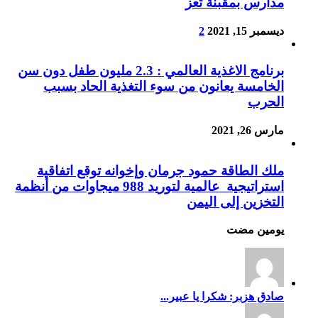
مدارس بمقبنة تعز
ديسمبر 15, 2021
2
برنامج الاغذية العالمي : 2.3 مليون طفل دون سن
الخامسة يعانون من سوء التغذية الحاد بسبب
الحرب
مارس 26, 2021
ملك الطاقة حمود جرمان وإخوانه توقع اتفاقية
استراتيجية عالمية لتوريد 988 ميجاوات من أنظمة
التخزين إلى اليمن
‏يومين مضت
صادق هزبر: شكرا يا عبير...