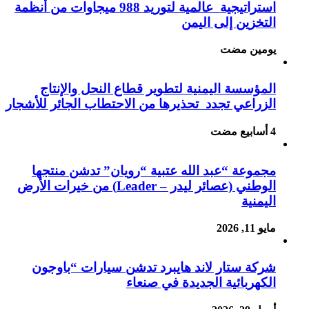
استراتيجية عالمية لتوريد 988 ميجاوات من أنظمة
التخزين إلى اليمن
‏يومين مضت
المؤسسة اليمنية لتطوير قطاع النحل والإنتاج
الزراعي تجدد تحذيرها من الاحتطاب الجائر للأشجار
مجموعة “عبد الله عتبية “رويان” تدشن منتجها
الوطني (عصائر ليدر – Leader) من خيرات الأرض
اليمنية
مايو 11, 2026
شركة ستار لاند هايبرد تدشن سيارات “باوجون
الكهربائية الجديدة في صنعاء