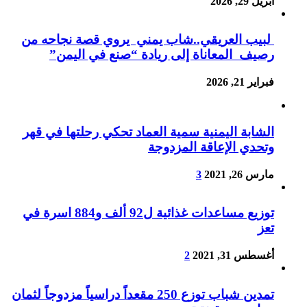
أبريل 29, 2026
لبيب العريقي..شاب يمني يروي قصة نجاحه من
رصيف المعاناة إلى ريادة “صنع في اليمن”
فبراير 21, 2026
الشابة اليمنية سمية العماد تحكي رحلتها في قهر
وتحدي الإعاقة المزدوجة
مارس 26, 2021
3
توزيع مساعدات غذائية ل92 ألف و884 اسرة في
تعز
أغسطس 31, 2021
2
تمدين شباب توزع 250 مقعداً دراسياً مزدوجاً لثمان