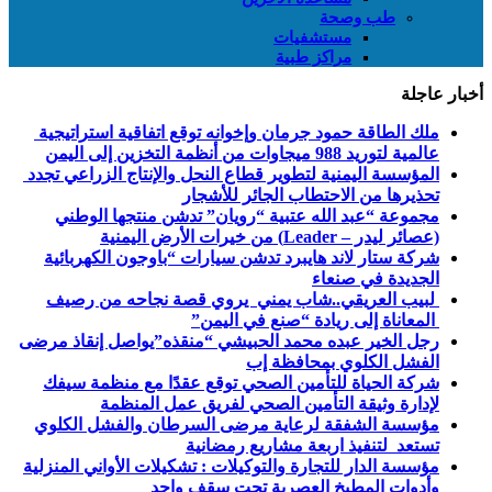
طب وصحة
مستشفيات
مراكز طبية
أخبار عاجلة
ملك الطاقة حمود جرمان وإخوانه توقع اتفاقية استراتيجية
عالمية لتوريد 988 ميجاوات من أنظمة التخزين إلى اليمن
المؤسسة اليمنية لتطوير قطاع النحل والإنتاج الزراعي تجدد
تحذيرها من الاحتطاب الجائر للأشجار
مجموعة “عبد الله عتبية “رويان” تدشن منتجها الوطني
(عصائر ليدر – Leader) من خيرات الأرض اليمنية
شركة ستار لاند هايبرد تدشن سيارات “باوجون الكهربائية
الجديدة في صنعاء
لبيب العريقي..شاب يمني يروي قصة نجاحه من رصيف
المعاناة إلى ريادة “صنع في اليمن”
رجل الخير عبده محمد الحبيشي “منقذه”يواصل إنقاذ مرضى
الفشل الكلوي بمحافظة إب
شركة الحياة للتأمين الصحي توقع عقدًا مع منظمة سيفك
لإدارة وثيقة التأمين الصحي لفريق عمل المنظمة
مؤسسة الشفقة لرعاية مرضى السرطان والفشل الكلوي
تستعد لتنفيذ اربعة مشاريع رمضانية
مؤسسة الدار للتجارة والتوكيلات : تشكيلات الأواني المنزلية
وأدوات المطبخ العصرية تحت سقف واحد