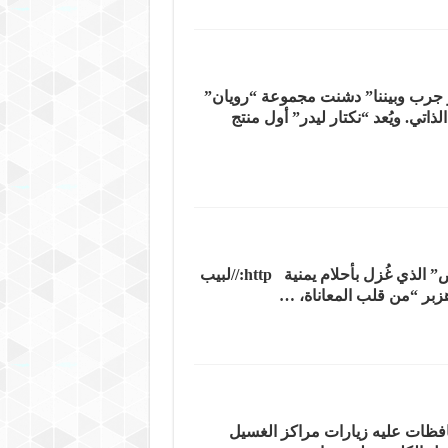
ر جرب وبيننا” دشنت مجموعة “رويان”
لاكتفاء الذاتي. ويُعد “نكتار ليدر” أول منتج
– الارادة تتحدث بمنتج صنع في اليمن و الايدي اليمنية العاملة رهان ناجح – قطنيات سبأ: حكاية “الذهب الأبيض” الذي غُزل بأحلام يمنية http://لبيب
بر “من قلب المعاناة، …
ات عليه زيارات مراكز الغسيل