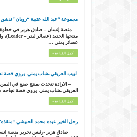
مجموعة “عبد الله عتبية “رويان” تدشن منتجها الوطني (عصا
​ ​منصة إنسان – صادق هزبر ​في خطوة ا
منتجه
عصائر يمني …
أكمل القراءة »
لبيب العريقي..شاب يمني يروي قصة نجا
العريقي..شاب يمني يروي قصة نجاحه من
أكمل القراءة »
رجل الخير عبده محمد الحبيشي “منقذه
صادق هزبر -رئيس تحرير منصة انسان 