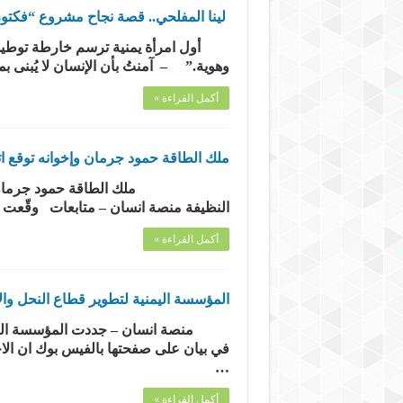
لينا المفلحي.. قصة نجاح مشروع “فكتوري
أول امرأة يمنية ترسم خارطة توطين ال
وهوية.” – آمنتُ بأن الإنسان لا يُبنى ب
أكمل القراءة »
ملك الطاقة حمود جرمان وإخوانه توقع اتفاقية استراتيجية عالمي
النظيفة منصة انسان – متابعات وقّعت ش
أكمل القراءة »
المؤسسة اليمنية لتطوير قطاع النحل والإ
منصة انسان – جددت المؤسسة اليمنية ل
في بيان على صفحتها بالفيس بوك ان الا
…
أكمل القراءة »