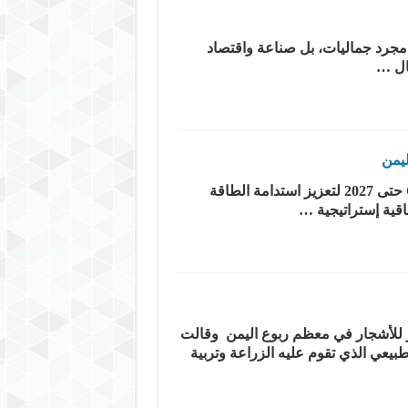
جرد جماليات، بل صناعة واقتصاد
مال …
​ ​ ملك الطاقة حمود جرمان وإخوانه” تُجدد شراكتها الحصرية مع العملاق الصيني GSL ENERGY حتى 2027 لتعزيز استدامة الطاقة
قية إستراتيجية …
 للأشجار في معظم ربوع اليمن وقالت
يعي الذي تقوم عليه الزراعة وتربية