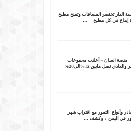
الدار تختصر المسافات وتمنح مطبخ
ية إبداع في كل مطبخ …
جموعات شركات محمد فارع عبده الوصابي لصناعة الإسفنج تعلن عن تخفيضات تصل مابين 12- 20% منصة انسان – أعلنت مجموعات
شركات محمد فارع عبده الوصابي لصناعة الإسفنج عن تخفيضات في انواع منتجاتها من الاسفنج الضغط والسوبر والعادي تصل مابين 12%الى20%
ر وأنواع التمور مع اقتراب شهر
مور في اليمن ، وكشف …