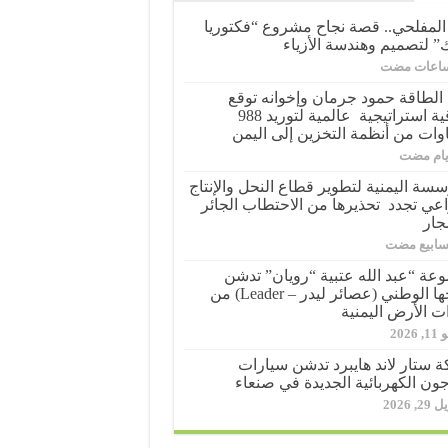
 المفلحي.. قصة نجاح مشروع “فكتوريا
ك” لتصميم وهندسة الأزياء
الطاقة حمود جرمان وإخوانه توقع
اتفاقية استراتيجية عالمية لتوريد 988
وات من أنظمة التخزين إلى اليمن
سسة اليمنية لتطوير قطاع النحل والإنتاج
اعي تجدد تحذيرها من الاحتطاب الجائر
جار
عة “عبد الله عتبية “رويان” تدشن
منتجها الوطني (عصائر ليدر – Leader) من
ت الأرض اليمنية
 2026
 ستار لاند هايبرد تدشن سيارات
جون الكهربائية الجديدة في صنعاء
2, 2026