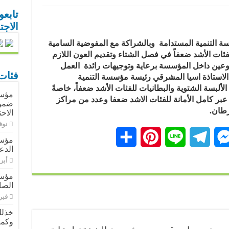
تابعو
الاج
سة التنمية المستدامة وبالشراكة مع المفوضية السامية
ئات الأشد ضعفاً في فصل الشتاء وتقديم العون اللازم
طوعين داخل المؤسسة برعاية وتوجيهات رائدة العمل
فئات
 الاستاذة اسيا المشرقي رئيسة مؤسسة التنمية
لألبسة الشتوية والبطانيات للفئات الأشد ضعفاً، خاصةً
عبر كامل الأمانة للفئات الاشد ضعفا وعدد من مراكز
ضمن 
طان.
الاح
نوفمبر
M
T
L
P
ن
مؤسس
الدع
e
e
i
i
ش
أبريل 9
مؤسس
s
l
n
n
ر
الصا
فبراير 
t
e
e
s
خذلك
e
g
e
وكمي