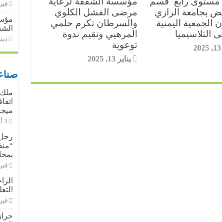
مستوى رابع قسم
مؤسسة الشفقة لرعاية
فبراير 
r
r
n
يض بجامعة الرازي
مرضى الفشل الكلوي
مؤسس
 الجمعية اليمنية
والسرطان تكرم حلمي
الشت
e
a
g
 الثلاسيميا
المرهبي وتقيم ندوة
ديسمب
توعوية
2
s
m
e
يناير 13, 2025
t
r
صناع
ملك 
ميجا
رجل 
“منق
بمحا
فبراير 
الرا
التع
فبراير 
حراز