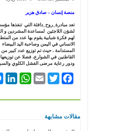
منصة إنسان – صادق هزبر
تعد مبادرة_روح_دافئة التي تنفذها مؤس
لشؤن اللاجئين لمساعدة المشردين و الف
لهم فكرة شبابية يقوم بها عدد من المت
الانساني في اليمن وصاحبة اليد البيضاء
المستدامة . حيث تم توزيع عدد كبير من ا
القاطنين في الشوارع، فضلا عن توزيعها 
ودور رعاية مرضى الفشل الكلوي والسر
L
W
E
T
F
i
h
m
w
a
n
a
a
i
c
k
t
i
t
e
مقالات مشابهة
e
s
l
t
b