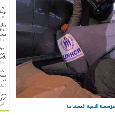
لينا
بوتي
ملك 
ميجا
المؤ
الزر
للأش
مجمو
خيرا
مايو 11,
شركة
“باو
أبريل 9
 مؤسسة التنمية المستدامة