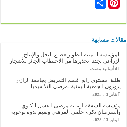
P
ن
n
l
s
n
a
a
i
c
i
ش
e
e
s
k
t
i
t
e
n
ر
g
e
e
s
l
t
b
t
مقالات مشابهة
r
n
d
A
e
o
e
المؤسسة اليمنية لتطوير قطاع النحل والإنتاج
a
g
I
p
r
o
r
الزراعي تجدد تحذيرها من الاحتطاب الجائر للأشجار
m
e
n
p
k
e
r
طلبة مستوى رابع قسم التمريض بجامعة الرازي
s
يزورون الجمعية اليمنية لمرضى الثلاسيميا
t
يناير 13, 2025
مؤسسة الشفقة لرعاية مرضى الفشل الكلوي
والسرطان تكرم حلمي المرهبي وتقيم ندوة توعوية
يناير 13, 2025