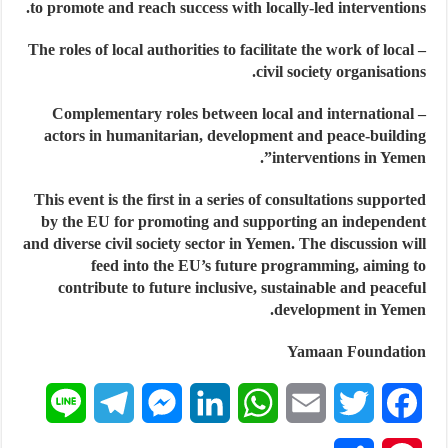
to promote and reach success with locally-led interventions.
– The roles of local authorities to facilitate the work of local
civil society organisations.
– Complementary roles between local and international
actors in humanitarian, development and peace-building
interventions in Yemen”.
This event is the first in a series of consultations supported
by the EU for promoting and supporting an independent
and diverse civil society sector in Yemen. The discussion will
feed into the EU’s future programming, aiming to
contribute to future inclusive, sustainable and peaceful
development in Yemen.
Yamaan Foundation
L
T
M
L
W
E
T
F
i
e
e
i
h
m
w
a