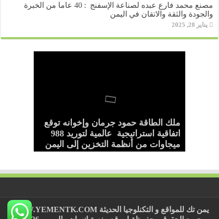
مصنع محمد فارع عبده لصناعة الإسفنج : 40 عاما من الخبرة
والجودة والثقة والاتقان في اليمن
يناير 28, 2025
رجل الخير عبده محمد الحبيشي
المؤسسة اليمنية لتطوير قطاع النحل
لبيب العريقي..شاب يمني يروي قصة
ملك الطاقة حمود جرمان وإخوانه توقع
مجموعة “عبد الله عتبية “رويان” تدشن
والإنتاج الزراعي تجدد تحذيرها من
“منقذه”يواصل إنقاذ مرضى الفشل
نجاحه من رصيف المعاناة إلى ريادة
اتفاقية استراتيجية عالمية لتوريد 988
منتجها الوطني (عصائر ليدر – Leader)
“صنع في اليمن”
الكلوي بمحافظة إب
الاحتطاب الجائر للأشجار
من خيرات الأرض اليمنية
ميجاوات من أنظمة التخزين إلى اليمن
يمن تك للمواقع و التكنلوجيا الحديثة
WWW.YEMENTK.COM