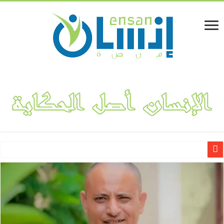
ملك الطاقة حمود جرمان وإخوانه توقع اتفاقية استراتيجية عالمية لتوريد 988 ميجاوات من أنظمة التخزين إلى 