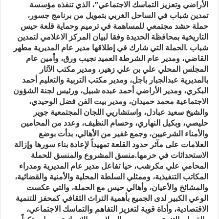
الأراضي وتعزيز التماسك الاجتماعي”، الذي تنفذه مؤسسة
تمدين شباب في الساحل الغربي بتمويل من برنامج جسور،
حملة حشد مجتمعي للمساهمة في ترميم وحماية قلعة حيس
التاريخية بمحافظة الحديدة وفقا لبيان المركز الاعلامي لتمدين
شباب .الحملة التي شارك في إطلاقها مدير عام المديرية مطهر
القاضي، ومدير عام الشرطة العميد نجيب ورق، وأمين عام
المجلس المحلي علي بن علي زهير، ومدير مكتب الآثار
بالمديرية عبدالجبار باجل، ومدير مكتب التربية والتعليم أحمد
البكري، ومدير الأراضي أحمد عبده شبيل، ورئيس لجنة الشؤون
الاجتماعية محمد حميدان، ومدير بيت الفن فضل الوحيدي،
والشيخ سعيد عبادل، واستشاريي اللجان المجتمعية جوير
حليصي، وبكيل النهاري، وحسام النظيف، وعدد من المحامين
والأمناء الشرعيين، وجمع غفير من الأهالي، بدأت بوضع
العلامات على مآثر حدود القلعة تمهيداً لإعادة بناء سورها وإزالة
الاستحداثات في حرمها.منسق المشروع والمنسق للحملة
المحامي علي مكرشب، حيا تفاعل مدير عام المديرية ومدراء
المكاتب التنفيذية، وممثلي السلطة المحلية والأمنية والقضائية،
والمشائخ والأعيان، وأهالي حيس مع الحملة، والتي عكست
الوعي الكبير لدى الجميع بأهمية التراث الثقافي كمحفز للتنمية
الاقتصادية، وأداة قوية لتعزيز التفاهم والتماسك الاجتماعي،