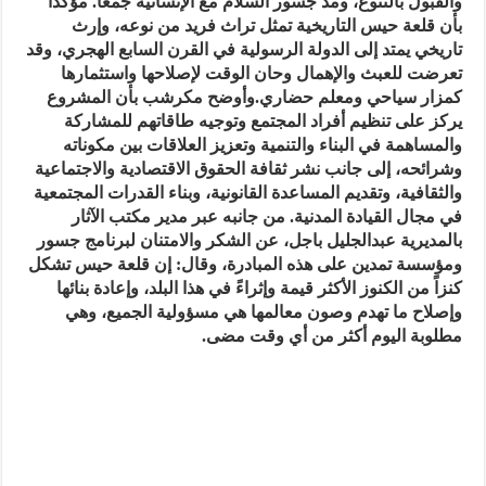
والقبول بالتنوع، ومد جسور السلام مع الإنسانية جمعا. مؤكداً
بأن قلعة حيس التاريخية تمثل تراث فريد من نوعه، وإرث
تاريخي يمتد إلى الدولة الرسولية في القرن السابع الهجري، وقد
تعرضت للعبث والإهمال وحان الوقت لإصلاحها واستثمارها
كمزار سياحي ومعلم حضاري.وأوضح مكرشب بأن المشروع
يركز على تنظيم أفراد المجتمع وتوجيه طاقاتهم للمشاركة
والمساهمة في البناء والتنمية وتعزيز العلاقات بين مكوناته
وشرائحه، إلى جانب نشر ثقافة الحقوق الاقتصادية والاجتماعية
والثقافية، وتقديم المساعدة القانونية، وبناء القدرات المجتمعية
في مجال القيادة المدنية. من جانبه عبر مدير مكتب الآثار
بالمديرية عبدالجليل باجل، عن الشكر والامتنان لبرنامج جسور
ومؤسسة تمدين على هذه المبادرة، وقال: إن قلعة حيس تشكل
كنزاً من الكنوز الأكثر قيمة وإثراءً في هذا البلد، وإعادة بنائها
وإصلاح ما تهدم وصون معالمها هي مسؤولية الجميع، وهي
مطلوبة اليوم أكثر من أي وقت مضى.