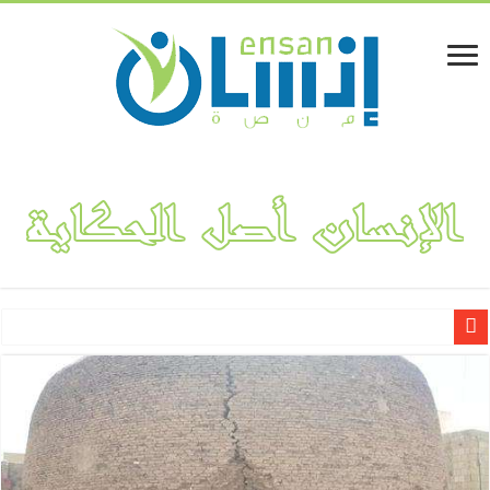
لينا المفلحي.. قصة نجاح مشروع “فكتوريا بوتيك” لتصميم وهندسة الأ