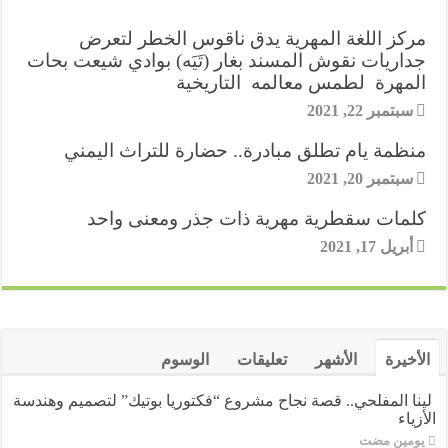
r
n
d
A
e
o
e
مركز اللغة المهرية يدق ناقوس الخطر لتعرض
a
g
I
p
r
o
r
جداريات نقوش المسند بغار (تَيَه) بوادي شيعت بحات
k
p
n
المهرة لطمس معالمه التاريخية
e
m
e
سبتمبر 22, 2021
r
s
منظمة يام تطلق مبادرة.. حضارة للتراث اليمني
t
سبتمبر 20, 2021
كلمات سقطرية مهرية ذات جذر ومعنى واحد
أبريل 17, 2021
الأخيرة
الأشهر
تعليقات
الوسوم
لينا المفلحي.. قصة نجاح مشروع “فكتوريا بوتيك” لتصميم وهندسة
الأزياء
‏يومين مضت