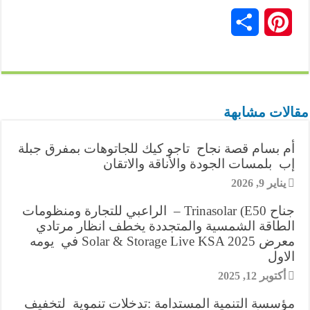
i
e
e
i
h
m
w
a
P
ن
n
l
s
n
a
a
i
c
i
ش
e
e
s
k
t
i
t
e
n
ر
g
e
e
s
l
t
b
t
مقالات مشابهة
r
n
d
A
e
o
e
أم بسام قصة نجاح تاجو كيك للجاتوهات بمفرق جبلة
a
g
I
p
r
o
r
إب بلمسات الجودة والأناقة والاتقان
m
e
n
p
k
يناير 9, 2026
e
r
جناح Trinasolar (E50 – الراعبي للتجارة ومنظومات
s
الطاقة الشمسية والمتجددة يخطف انظار مرتادي
معرض Solar & Storage Live KSA 2025 في يومه
t
الاول
أكتوبر 12, 2025
مؤسسة التنمية المستدامة :تدخلات تنموية لتخفيف