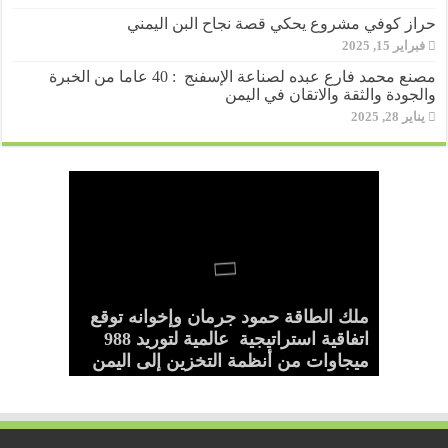
حراز كوفي مشروع يحكي قصة نجاح البن اليمني
فبراير 15, 2025
مصنع محمد فارع عبده لصناعة الإسفنج : 40 عاما من الخبرة
والجودة والثقة والاتقان في اليمن
يناير 28, 2025
رجل الخير عبده محمد الحبيشي
المؤسسة اليمنية لتطوير قطاع النحل
لبيب العريقي..شاب يمني يروي قصة
ملك الطاقة حمود جرمان وإخوانه توقع
مجموعة “عبد الله عتبية “رويان” تدشن
والإنتاج الزراعي تجدد تحذيرها من
“منقذه”يواصل إنقاذ مرضى الفشل
نجاحه من رصيف المعاناة إلى ريادة
اتفاقية استراتيجية عالمية لتوريد 988
منتجها الوطني (عصائر ليدر – Leader)
“صنع في اليمن”
الكلوي بمحافظة إب
الاحتطاب الجائر للأشجار
من خيرات الأرض اليمنية
ميجاوات من أنظمة التخزين إلى اليمن