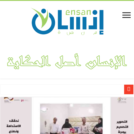
ملك الطاقة حمود جرمان وإخوانه توقع اتفاقية استراتيجية عالمية لتوريد 988 ميجاوات من أنظمة التخزين إلى 