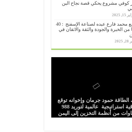
 كوفي مشروع يحكي قصة نجاح البن
ني
15, 2025
مصنع محمد فارع عبده لصناعة الإسفنج : 40
 من الخبرة والجودة والثقة والاتقان في
ن
, 2025
الخير عبده محمد الحبيشي
سسة اليمنية لتطوير قطاع النحل
ب العريقي..شاب يمني يروي قصة
الطاقة حمود جرمان وإخوانه توقع
عة “عبد الله عتبية “رويان” تدشن
نتاج الزراعي تجدد تحذيرها من
قذه”يواصل إنقاذ مرضى الفشل
ه من رصيف المعاناة إلى ريادة
اتفاقية استراتيجية عالمية لتوريد 988
منتجها الوطني (عصائر ليدر – Leader)
ع في اليمن”
لوي بمحافظة إب
تطاب الجائر للأشجار
يرات الأرض اليمنية
وات من أنظمة التخزين إلى اليمن