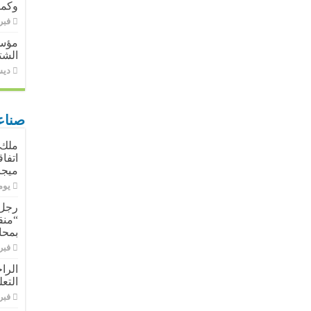
وكمي
فبراير 
مؤسس
الشت
ديسمب
صناع
ملك 
ميجا
‏يو
رجل 
“منق
بمحا
فبراير 
الرا
التع
فبراير 