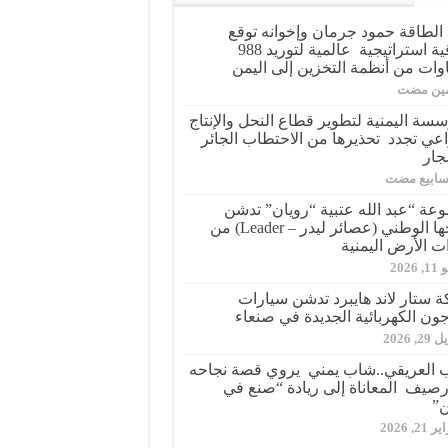
الطاقة حمود جرمان وإخوانه توقع
اتفاقية استراتيجية عالمية لتوريد 988
وات من أنظمة التخزين إلى اليمن
مين مضت
سسة اليمنية لتطوير قطاع النحل والإنتاج
اعي تجدد تحذيرها من الاحتطاب الجائر
جار
عة “عبد الله عتبية “رويان” تدشن
منتجها الوطني (عصائر ليدر – Leader) من
ت الأرض اليمنية
 2026
 ستار لاند هايبرد تدشن سيارات
جون الكهربائية الجديدة في صنعاء
2, 2026
 العريقي..شاب يمني يروي قصة نجاحه
صيف المعاناة إلى ريادة “صنع في
ن”
21, 2026