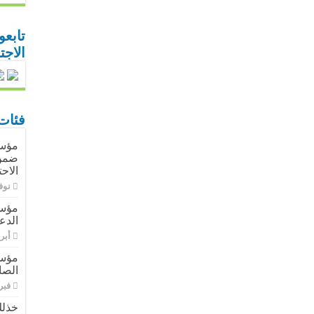
تابعو
الاج
فئات
ضمن 
الاح
نوفمبر
مؤسس
الدع
أبريل 9
مؤسس
الصا
فبراير 
خذلك