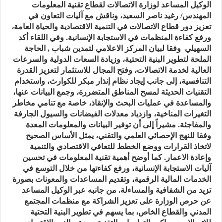
الوكيل المساعد لوزارة الاتصالات لقطاع تقنية المعلومات
المهندس/ رغيد ناصر السعيد، وناقش مع آليات التعاون في
تعزيز دور قطاع الاتصالات في التنمية الاقتصادية والحياة العامة،
ورفع كفاءة المنظمات في الاستجابة الإنسانية. وفي اللقاء أكد
السهيلي وفقا لبيان المركز الاعلامي لتمدين شباب , الحاجة
الملحة لتطوير البنية التحتية، وزيادة السعات الدولية والسرعات
العالية لخدمة الاتصالات، وفتح المجال للاستثمار لتعزيز القدرة
التنافسية، إلى جانب إيجاد نظام إنذار مبكر للكوارث، واستخدام
التقنيات الحديثة لمسح المناطق المتضررة، وجمع البيانات عنها،
والمساعدة في عمليات البحث والإنقاذ، خاصة مع تنامي مخاطر
التغيرات المناخية، وازدياد معدلات الفيضانات والسيول الجارفة
والمفاجئة. مشيراً إلى أن توفير البيانات والمعلومات المعدة
وفقا للنهج الإحصائي العلمي والتقني، يمثل الأساس الصحيح
لاتخاذ القرارات ووضع الخطط للتعافي الاقتصادي والتنمية
وإعادة الاعمار. كما أوضح أهمية تقنية المعلومات في تحسين
آليات الاستجابة الإنسانية، ورفع كفاءتها من خلال التوسع في
الخدمات المالية الرقمية، وتقديم المساعدات والمعونات بصورة
تزيد من الشفافية والمساءلة. من جانبه عبر الوكيل المساعد
عن حرص الوزارة على تعزيز الشراكة مع منظمات المجتمع
المدني والقطاع الخاص، بما يسهم في تطوير البنية التحتية