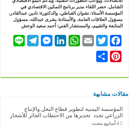
للاتصالات، ويواكب التطورات التقنية، ويدعم النمو الاقتصادي
الشامل. حضر اللقاء مدير برنامج التمكين الاقتصادي في
المؤسسة الأستاذ/ نشوان القباطي، والدكتورة/ نادين عبدالقادر،
مسؤول العلاقات العامة، والأستاذة/ بشرى عبدالله، مسؤول
المتابعة والتقييم، والمستشار الفني/ أحمد سعيد الوحش
L
T
M
L
W
E
T
F
i
e
e
i
h
m
w
a
P
ن
n
l
s
n
a
a
i
c
i
ش
e
e
s
k
t
i
t
e
n
ر
g
e
e
s
l
t
b
t
مقالات مشابهة
r
n
d
A
e
o
e
المؤسسة اليمنية لتطوير قطاع النحل والإنتاج
a
g
I
p
r
o
r
الزراعي تجدد تحذيرها من الاحتطاب الجائر للأشجار
m
e
n
p
k
e