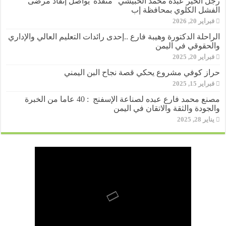
رجل الخير عبده محمد الحبيشي “منقذه”يواصل إنقاذ مرضى
الفشل الكلوي بمحافظة إب
فبراير 20, 2026
الراحلة الدكتورة وهيبة فارع ..إحدى رائدات التعليم العالي والإداري
والحقوقي في اليمن
فبراير 20, 2025
حراز كوفي مشروع يحكي قصة نجاح البن اليمني
فبراير 15, 2025
مصنع محمد فارع عبده لصناعة الإسفنج : 40 عاما من الخبرة
والجودة والثقة والاتقان في اليمن
يناير 28, 2025
المؤسسة اليمنية لتطوير قطاع النحل
لبيب العريقي..شاب يمني يروي قصة
ملك الطاقة حمود جرمان وإخوانه توقع
مجموعة “عبد الله عتبية “رويان” تدشن