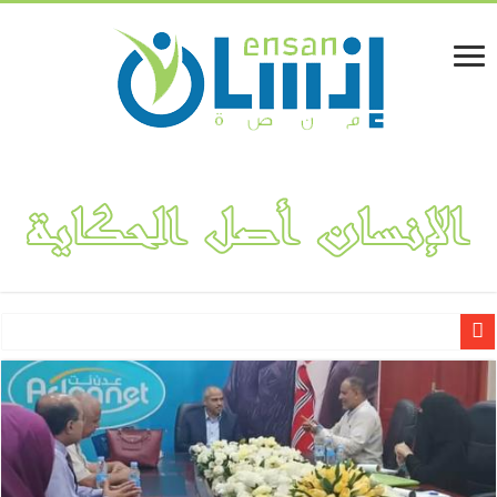
لينا المفلحي.. قصة نجاح مشروع “فكتوريا بوتيك” لتصميم وهندسة الأ