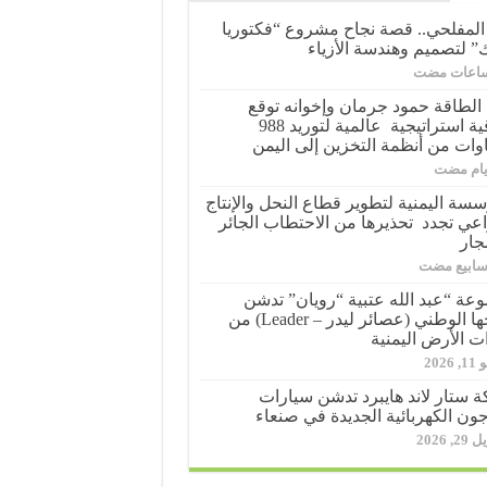
 المفلحي.. قصة نجاح مشروع “فكتوريا
ك” لتصميم وهندسة الأزياء
الطاقة حمود جرمان وإخوانه توقع
اتفاقية استراتيجية عالمية لتوريد 988
وات من أنظمة التخزين إلى اليمن
سسة اليمنية لتطوير قطاع النحل والإنتاج
اعي تجدد تحذيرها من الاحتطاب الجائر
جار
عة “عبد الله عتبية “رويان” تدشن
منتجها الوطني (عصائر ليدر – Leader) من
ت الأرض اليمنية
 2026
 ستار لاند هايبرد تدشن سيارات
جون الكهربائية الجديدة في صنعاء
2, 2026