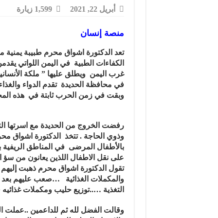
أبريل 22, 2021
1,599 زيارة
منصة إنسان
تعد الدكتورة اشواق محرم طبيبة يمنية م
الكفاءات الطبية في اليمن اللواتي يقدم
غرب اليمن ويطلق عليها ” ملكة اﻷنساني
وبقت في زمن الحرب ثابتة في هذه المحاف
رفضت الخروج من الحديدة مع اسرتها الت
وذوي الحاجة . تتخذ الدكتورة اشواق محرم
بالأطفال المرضى في المناطق الريفية بال
على نقل الاطفال اللذين يعانون من سؤ 
تقول الدكتورة اشواق محرم ذهبت إليهم ا
والمكملات الغذائية …صعب عليهم بعد ا
التغذية …..توزيع حليب ومكملات غذائيه
وقالت الفضل لله ثم للداعمين ..عملت ا