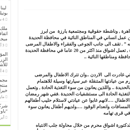
لينا
بوتي
ملك 
اهرة , وناشطة حقوقية ومجتمعية بارزة من ابرز
ن عمل انساني في المناطق النائية في محافظة الحديدة
ميجا
ه ” . تقف الى جانب الجوعى والفقراء والاطفال المرضى
في محافظة الحديدة تقدم الدواء والغذاء , تعمل اشواق منذ اكثر من 20 عاما في محافظة الحديدة
المؤ
ظة ومناطقها النائية ..
الزر
للأش
ي غادرت الى الاردن ..وان تترك الاطفال والمرضى
مجمو
 من عيادتها المتنقلة عبر سيارتها وسيلة للاهتمام
حديدة .. واللذين يعانون من سوء التغذية الحادة , وتعمل
خيرا
التغذية الحادة الى مستشفيات الحديدة .ففي شهر رمضان
مايو 11,
لاطفال ….لانهم غابوا عن عيادتي لاستلام حليب أطفالهم
شركة
لمسافات وانعدام الوقود ….ولديهم أطفال يعانون سوء
“باو
 في قرى تهامه
أبريل 9
لدكتورة اشواق محرم من خلال محاولة جلب الانتباه