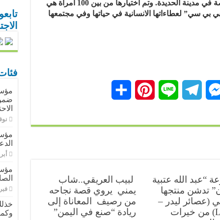
والاهتمام الدولي للمجاعة في اليمن خاصة في مدينة الحديدة. وتم اختيارها من بين 100 امرأة هي
تابعو
لبي بي سي” لعطاءاتها الانسانية في حياتها وفي مجتمعها
الاج
فئات
M
T
L
P
ن
ضمن 
الاح
e
e
i
i
ش
نوفمبر
s
l
n
n
ر
مؤسس
الدع
t
e
e
s
أبريل 9
e
g
e
مؤسس
الصا
 “عبد الله عتبية
لبيب العريقي..شاب
r
r
n
ن” تدشن منتجها
يمني يروي قصة نجاحه
فبراير 
ي (عصائر ليدر –
من رصيف المعاناة إلى
خذلك
e
a
g
Leader) من خيرات
ريادة “صنع في اليمن”
وكمي