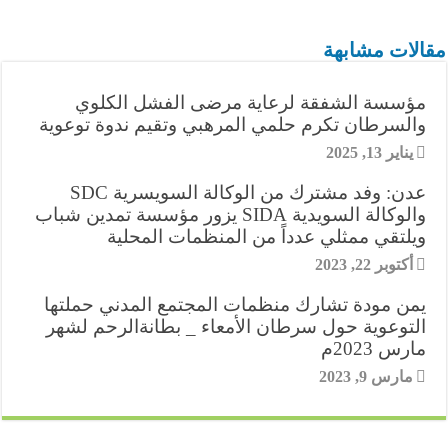
g
e
e
s
l
t
b
t
مقالات مشابهة
r
n
d
A
e
o
e
مؤسسة الشفقة لرعاية مرضى الفشل الكلوي
a
g
I
p
r
o
r
والسرطان تكرم حلمي المرهبي وتقيم ندوة توعوية
m
e
n
p
k
يناير 13, 2025
e
r
عدن: وفد مشترك من الوكالة السويسرية SDC
s
والوكالة السويدية SIDA يزور مؤسسة تمدين شباب
ويلتقي ممثلي عدداً من المنظمات المحلية
t
أكتوبر 22, 2023
يمن مودة تشارك منظمات المجتمع المدني حملتها
التوعوية حول سرطان الأمعاء _ بطانةالرحم لشهر
مارس 2023م
مارس 9, 2023