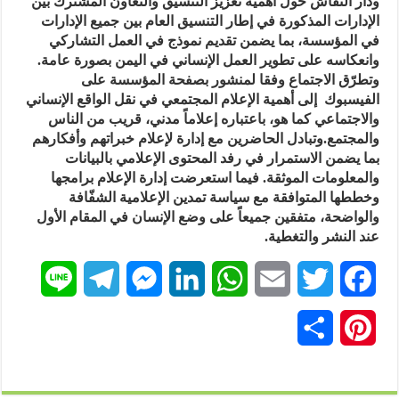
ودار النقاش حول أهمية تعزيز التنسيق والتعاون المشترك بين
الإدارات المذكورة في إطار التنسيق العام بين جميع الإدارات
في المؤسسة، بما يضمن تقديم نموذج في العمل التشاركي
وانعكاسه على تطوير العمل الإنساني في اليمن بصورة عامة.
وتطرّق الاجتماع وفقا لمنشور بصفحة المؤسسة على
الفيسبوك إلى أهمية الإعلام المجتمعي في نقل الواقع الإنساني
والاجتماعي كما هو، باعتباره إعلاماً مدني، قريب من الناس
والمجتمع.وتبادل الحاضرين مع إدارة لإعلام خبراتهم وأفكارهم
بما يضمن الاستمرار في رفد المحتوى الإعلامي بالبيانات
والمعلومات الموثقة. فيما استعرضت إدارة الإعلام برامجها
وخططها المتوافقة مع سياسة تمدين الإعلامية الشفّافة
والواضحة، متفقين جميعاً على وضع الإنسان في المقام الأول
عند النشر والتغطية.
L
T
M
L
W
E
T
F
i
e
e
i
h
m
w
a
P
ن
n
l
s
n
a
a
i
c
i
ش
e
e
s
k
t
i
t
e
n
ر