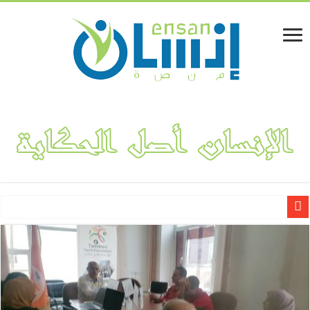
لينا المفلحي.. قصة نجاح مشروع “فكتوريا بوتيك” لتصميم وهندسة الأ