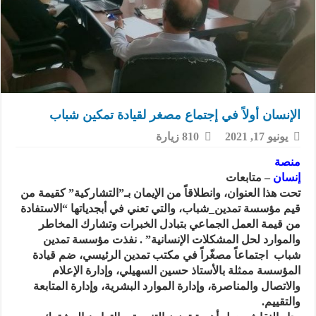
الإنسان أولاً في إجتماع مصغر لقيادة تمكين شباب
يونيو 17, 2021
810 زيارة
منصة
إنسان
– متابعات
تحت هذا العنوان، وانطلاقاً من الإيمان بـ”التشاركية” كقيمة من
قيم مؤسسة تمدين_شباب، والتي تعني في أبجدياتها “الاستفادة
من قيمة العمل الجماعي بتبادل الخبرات وتشارك المخاطر
والموارد لحل المشكلات الإنسانية” . نفذت مؤسسة تمدين
شباب اجتماعاً مصغّراً في مكتب تمدين الرئيسي، ضم قيادة
المؤسسة ممثلة بالأستاذ حسين السهيلي، وإدارة الإعلام
والاتصال والمناصرة، وإدارة الموارد البشرية، وإدارة المتابعة
والتقييم.