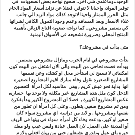
الوحيد.،وماعندي شى آخر.. صحيح نواجه بعض الصعوبات في
توفير المواد، واحيانا لا تتوفر، فضلا عن تزايد أسعار المواد الخام
مثل الخرز الممتاز واحينا لاتوجد كذلك مواد الزبد الي جانب
غلاء الاسعار وبعد المسافه وعدم وجود التمويل الكافي لشرائها
كي يستمر مشروعي.. كما نواجه صعوبة اقناع الزبائن بأهمية
المنتج المحلي وضرورة تشجيعه في الأسواق اليمنية
متى بدأت في مشروعك؟
بدأت مشروعي في ايام الحرب ومازال مشروعي مستمر..
وبدأت قصت نجاحي من البيت والي الان اشتغل من البيت كون
امكنياتي لا تسمح لي استأجر محل او كشك، وعن تقييمها
للمشاريع الصغيرة تقول وفاء مبارك اقيم المشاريع الصغيرة
انها بداية نحو عيش كريم , وهي مناسبه لكل امرأة لتحسين
الدخل كون مثل هذه المشاريع غير مكلفه ولا يوجد بها خساره،
عكس المشاريع الكبيرة , فضلا ان المشروع الكبير يبدأ بفكرة
ومن ثم مشروع صغير. يتطور.. وعلى كل امرأة ان تطور من
نفسها ومشروعها , و لابد من دراسة اي مشروع سواء كان
صغير او كبير. ودعت وفاء كل امرأه سواء في بيتها في الريف
أو المدينة على العمل. لان العمل عبادة وليس عيب ولو معك
خبره باي عمل وتقدري تشتغلين حتي من بيتك افعلي ولازم