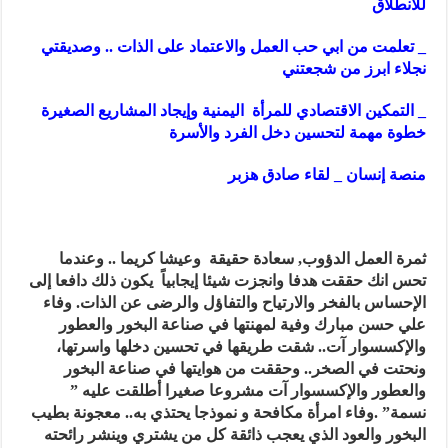
للانطلاق
_ تعلمت من ابي حب العمل والاعتماد على الذات .. وصديقتي
نجلاء ابرز من شجعتني
_ التمكين الاقتصادي للمرأة اليمنية وإيجاد المشاريع الصغيرة
خطوة مهمة لتحسين دخل الفرد والأسرة
منصة إنسان _ لقاء صادق هزبر
ثمرة العمل الدؤوب, سعادة حقيقة وعيشا كريما .. وعندما
تحس انك حققت هدفا وانجزت شيئا إيجابياً يكون ذلك دافعا إلى
الإحساس بالفخر والارتياح والتفاؤل والرضى عن الذات. وفاء
علي حسن مبارك وفية لمهنتها في صناعة البخور والعطور
والإكسسوار آت.. شقت طريقها في تحسين دخلها واسرتها،
ونحتت في الصخر.. وحققت من هوايتها في صناعة البخور
والعطور والإكسسوار آت مشروعا صغيرا أطلقت عليه ”
نسمة” .وفاء امرأة مكافحة و نموذجا يحتذي به.. معجونة بطيب
البخور والعود الذي يعجب ذائقة كل من يشتري وينشر رائحته