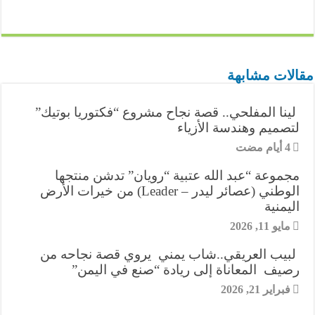
n
l
s
n
a
a
i
c
i
ش
e
e
s
k
t
i
t
e
n
ر
g
e
e
s
l
t
b
t
مقالات مشابهة
r
n
d
A
e
o
e
لينا المفلحي.. قصة نجاح مشروع “فكتوريا بوتيك”
a
g
I
p
r
o
r
لتصميم وهندسة الأزياء
m
e
n
p
k
e
r
مجموعة “عبد الله عتبية “رويان” تدشن منتجها
s
الوطني (عصائر ليدر – Leader) من خيرات الأرض
اليمنية
t
مايو 11, 2026
لبيب العريقي..شاب يمني يروي قصة نجاحه من
رصيف المعاناة إلى ريادة “صنع في اليمن”
فبراير 21, 2026