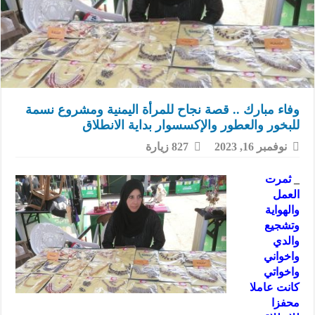
وفاء مبارك .. قصة نجاح للمرأة اليمنية ومشروع نسمة
للبخور والعطور والإكسسوار بداية الانطلاق
نوفمبر 16, 2023
827 زيارة
_
ثمرت
العمل
والهواية
وتشجيع
والدي
واخواني
واخواتي
كانت عاملا
محفزا