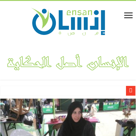
لينا المفلحي.. قصة نجاح مشروع “فكتوريا بوتيك” لتصميم وهندسة الأ