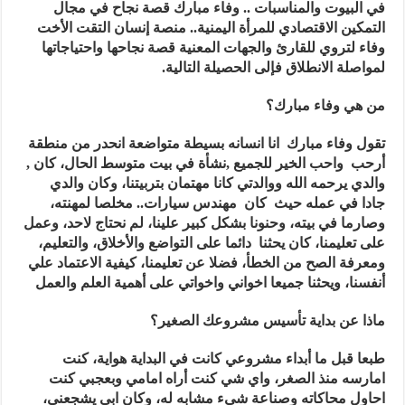
في البيوت والمناسبات .. وفاء مبارك قصة نجاح في مجال
التمكين الاقتصادي للمرأة اليمنية.. منصة إنسان التقت الأخت
وفاء لتروي للقارئ والجهات المعنية قصة نجاحها واحتياجاتها
لمواصلة الانطلاق فإلى الحصيلة التالية.
من هي وفاء مبارك؟
تقول وفاء مبارك انا انسانه بسيطة متواضعة انحدر من منطقة
أرحب واحب الخير للجميع ,نشأة في بيت متوسط الحال، كان ,
والدي يرحمه الله ووالدتي كانا مهتمان بتربيتنا، وكان والدي
جادا في عمله حيث كان مهندس سيارات.. مخلصا لمهنته،
وصارما في بيته، وحنونا بشكل كبير علينا، لم نحتاج لاحد، وعمل
على تعليمنا، كان يحثنا دائما على التواضع والأخلاق، والتعليم،
ومعرفة الصح من الخطأ، فضلا عن تعليمنا، كيفية الاعتماد علي
أنفسنا، ويحثنا جميعا اخواني واخواتي على أهمية العلم والعمل
ماذا عن بداية تأسيس مشروعك الصغير؟
طبعا قبل ما أبداء مشروعي كانت في البداية هواية، كنت
امارسه منذ الصغر، واي شي كنت أراه امامي وبعجبي كنت
احاول محاكاته وصناعة شيء مشابه له، وكان ابي يشجعني،