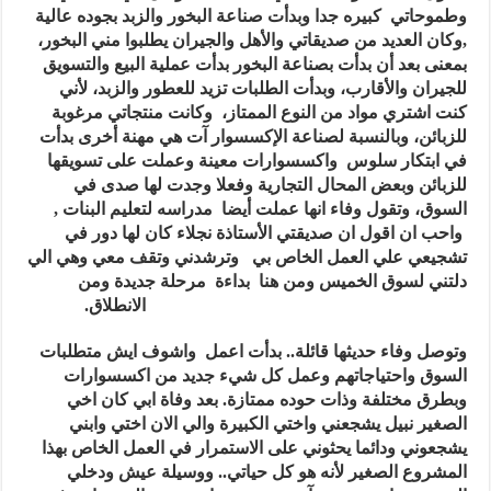
وطموحاتي كبيره جدا وبدأت صناعة البخور والزبد بجوده عالية
,وكان العديد من صديقاتي والأهل والجيران يطلبوا مني البخور،
بمعنى بعد أن بدأت بصناعة البخور بدأت عملية البيع والتسويق
للجيران والأقارب، وبدأت الطلبات تزيد للعطور والزبد، لأني
كنت اشتري مواد من النوع الممتاز، وكانت منتجاتي مرغوبة
للزبائن، وبالنسبة لصناعة الإكسسوار آت هي مهنة أخرى بدأت
في ابتكار سلوس واكسسوارات معينة وعملت على تسويقها
للزبائن وبعض المحال التجارية وفعلا وجدت لها صدى في
السوق، وتقول وفاء انها عملت أيضا مدراسه لتعليم البنات ,
واحب ان اقول ان صديقتي الأستاذة نجلاء كان لها دور في
تشجيعي علي العمل الخاص بي وترشدني وتقف معي وهي الي
دلتني لسوق الخميس ومن هنا بداءة مرحلة جديدة ومن
الانطلاق.
وتوصل وفاء حديثها قائلة.. بدأت اعمل واشوف ايش متطلبات
السوق واحتياجاتهم وعمل كل شيء جديد من اكسسوارات
وبطرق مختلفة وذات حوده ممتازة. بعد وفاة ابي كان اخي
الصغير نبيل يشجعني واختي الكبيرة والي الان اختي وابني
يشجعوني ودائما يحثوني على الاستمرار في العمل الخاص بهذا
المشروع الصغير لأنه هو كل حياتي.. ووسيلة عيش ودخلي