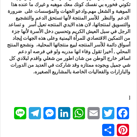
تكوني فخوره بي نفسك كونك معك موهبه و غيرك ما عنده هذا
الموهبة و الشغل مهم.وادعو الجهات والمؤسسات على ضرورة
الدعم والنظر للأسر المنتجة لأنها تستحق الدعم والتشجيع
والتسويق لمنتجاتها، لان هذه الايدي المنتجه تعيل أسر و تساعد
الرجل في سبل العيش الكريم وتحسين دخل الأسرة لأنها جزء
من التمكين الاقتصادي للمرأة اليمنية وعلى هذه الجهات إيجاد
أسواق دائمة للأسر المنتجه لبيع منتجاتها المحلية، ونشجع المنتج
المحلي , أخيرا تقول وفاء انها مدربه ولو في فرصه او دعم
اسافر خارج الوطن من شان اطور من شغلي واقدم لبلادي كل
شي جميل وبجوده ممتازه وقد شاركت في العديد من الدورات
والبازارات والفعاليات الخاصة بالمشاريع الصغيره.
[
L
T
M
L
W
E
T
F
i
e
e
i
h
m
w
a
P
ن