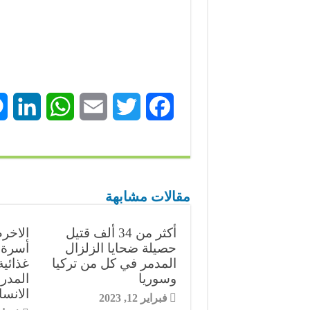
L
W
E
T
F
i
h
m
w
a
n
a
a
i
c
k
t
i
t
e
مقالات مشابهة
e
s
l
t
b
أكثر من 34 ألف قتيل
d
A
e
o
حصيلة ضحايا الزلزال
أسرة 
المدمر في كل من تركيا
غذائي
I
p
r
o
وسوريا
المدرس
الانسانية 
فبراير 12, 2023
n
p
k