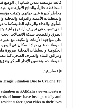
قالت مؤسسة تمدين شباب ان الوضع في 
المحافظة حالياً، والنتائج الأولية تفيد
مخاطر كبيرة على حياتهم. وتمنت مؤسسة
والمنظمات الأممية والدولية والمحلية و
للمأوى والغذاء والرعاية الطبية.كما تدع
الذي تسبب في تجريف أراض زراعية وتدم
الطرق وانقطعت شبكة الاتصالات. يجب أن 
على مواجهة الأزمات والتكيف مع تغير #الم
الفيضانات على حياة السكان في اليمن، 
الحكومية والسلطات المحلية ضرورة ملحة ل
ومرافق المياه والصرف الصحي.كما يتعين
الفيضانات، وتحسين الإنذار المبكر وتعزي
#إعصار_تيج
a Tragic Situation Due to Cyclone Tej
he situation in #AlMahra governorate is
dreds of homes have been partially and
esidents face great risks to their lives.