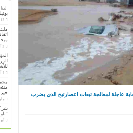
لينا
بوتي
ملك 
ميجا
المؤ
الزر
للأش
مجمو
خيرا
بة عاجلة لمعالجة تبعات اعصارتيج الذي يضرب
مايو 11,
شركة
“باو
أبريل 9