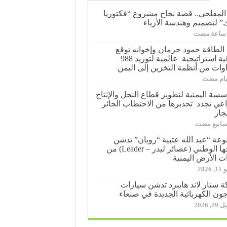
 المفلحي.. قصة نجاح مشروع “فكتوريا
ك” لتصميم وهندسة الأزياء
الطاقة حمود جرمان وإخوانه توقع
اتفاقية استراتيجية عالمية لتوريد 988
وات من أنظمة التخزين إلى اليمن
سسة اليمنية لتطوير قطاع النحل والإنتاج
اعي تجدد تحذيرها من الاحتطاب الجائر
جار
عة “عبد الله عتبية “رويان” تدشن
منتجها الوطني (عصائر ليدر – Leader) من
ت الأرض اليمنية
 2026
 ستار لاند هايبرد تدشن سيارات
جون الكهربائية الجديدة في صنعاء
2, 2026