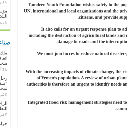
فبراير 
Tamdeen Youth Foundation wishes safety to the popu
UN, international and local organizations and the priva
مؤسس
الشت
citizens, and provide supp
ديسمب
It also calls for an urgent response plan to a
including the destruction of agricultural lands an
damage to roads and the interruptio
صناع
ملك 
We must join forces to reduce natural disasters,
ميجا
With the increasing impacts of climate change, the risk
of Yemen’s population. A review of urban plan
رجل 
“منق
authorities is therefore an urgent to identify needs a
بمحا
فبراير 
Integrated flood risk management strategies need t
الرا
commu
التع
فبراير 
حراز