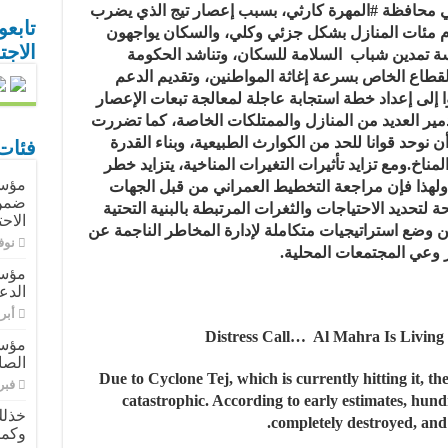
محافظة #المهرة كارثي، بسبب إعصار تيج الذي يضرب
تابعو
 بتهدم مئات المنازل بشكل جزئي وكلي، والسكان يواجهون
الاج
 تمدين شباب السلامة للسكان، وتناشد الحكومة
القطاع الخاص بسرعة إغاثة المواطنين، وتقديم الدعم
وا إلى إعداد خطة استجابة عاجلة لمعالجة تبعات الإعصار
ير العديد من المنازل والممتلكات الخاصة، كما تضررت
نوحد قوانا للحد من الكوارث الطبيعية، وبناء القدرة
فئات
ناخ.ومع تزايد تأثيرات التغيرات المناخية، يتزايد خطر
ولهذا فإن مراجعة التخطيط العمراني من قبل الجهات
ضمن 
تحديد الاحتياجات والثغرات المرتبطة بالبنية التحتية
الاح
 وضع استراتيجيات متكاملة لإدارة المخاطر الناجمة عن
نوفمبر
ز وعي المجتمعات المحلية.
مؤسس
الدع
أبريل 9
Distress Call… Al Mahra Is Living 
مؤسس
الصا
Due to Cyclone Tej, which is currently hitting it, t
فبراير 
catastrophic. According to early estimates, hun
خذلك
completely destroyed, and r
وكمي